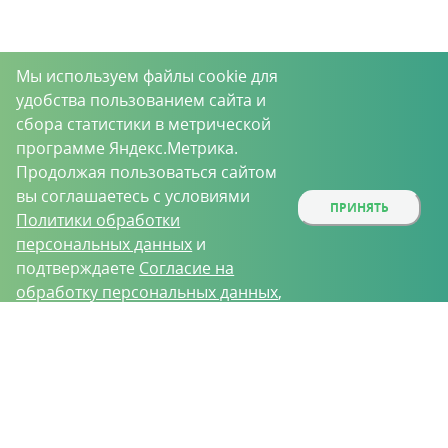
Мы используем файлы cookie для
удобства пользованием сайта и
сбора статистики в метрической
программе Яндекс.Метрика.
Продолжая пользоваться сайтом
вы соглашаетесь с условиями
ПРИНЯТЬ
Политики обработки
персональных данных
и
подтверждаете
Согласие на
обработку персональных данных
,
собираемых метрическими
О проекте
Вакансии
Контрактное производство
программами.
Контакты
Нижний Новгород, Базовый проезд, д. 9
8 (831) 221-35-34
vh@vhoz.ru