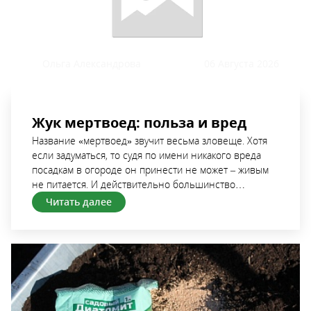
Ольга Александрова
06 Августа
2026
Жук мертвоед: польза и вред
Название «мертвоед» звучит весьма зловеще. Хотя
если задуматься, то судя по имени никакого вреда
посадкам в огороде он принести не может – живым
не питается. И действительно большинство
представителей семейства мертвоедов плодовым и
Читать далее
овощным культурам не вредят. Но есть из этого
правила исключение. Среди мертвоедов есть вид,
который способен повреждать культурные растения
и при массовом распространении наносить вполне
ощутимый ущерб урожаю. Предлагаем познакомиться
поближе (исключительно в теории) с жуками
мертвоедами и разобраться подробнее, роль