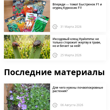
Впереди — томат Быстренок F1 и
огурец Курносик F1!
31 Марта 2026
Иксодовый клещ Hyalomma: не
только сторожит жертву в траве,
но и бегает за ней!
25 Марта 2026
Последние материалы
Для чего нужны почвопокровные
растения?
06 Августа 2026