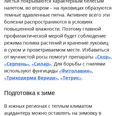
листья покрываются характерным белесым
налетом, во втором – на луковицах образуются
темные вдавленные пятна. Активнее всего эти
болезни распространяются в условиях
повышенной влажности. Поэтому главной
профилактической мерой будет соблюдение
режима полива растений и хранение луковиц
в сухом и проветриваемом месте. Избавиться
от мучнистой росы помогут препараты
«Скор»
,
«Серпень»
,
«Силар»
. Для борьбы с гнилями
используют фунгициды
«Фитолавин»
,
«Триходерма Вериде»
,
«Тетрис»
.
Подготовка к зиме
В южных регионах с теплым климатом
ацидантеру можно оставлять на зимовку в