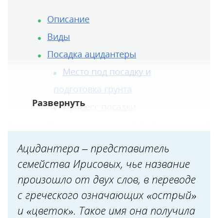
Описание
Виды
Посадка ацидантеры
Место под посадку и
подготовка грунта
Процесс посадки
Уход за ацидантерой в открытом
грунте
Ацидантера – представитель
Поливы и подкормки
семейства Ирисовых, чье название
Борьба с болезнями и
произошло от двух слов, в переводе
с греческого означающих «острый»
вредителями
и «цветок». Такое имя она получила
Подготовка к зиме