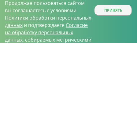
Продолжая пользоваться сайтом
вы соглашаетесь с условиями
ПРИНЯТЬ
Политики обработки персональных
данных
и подтверждаете
Согласие
на обработку персональных
данных
, собираемых метрическими
программами.
О проекте
Вакансии
Контрактное производство
Контакты
Нижний Новгород, Базовый проезд, д. 9
8 (831) 221-35-34
vh@vhoz.ru
ООО «Ваше хозяйство» © 2019-2026
Настоящий портал носит исключительно информационный характер и ни
при каких условиях не является публичной офертой, определяемой
положениями статьи 437 (2) Гражданского кодекса Российской Федерации.
Информация является достоверной на момент публикации