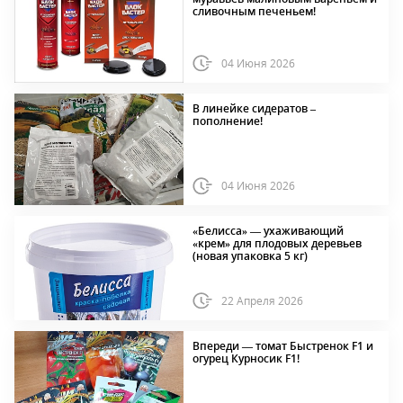
сливочным печеньем!
04 Июня 2026
В линейке сидератов –
пополнение!
04 Июня 2026
«Белисса» — ухаживающий
«крем» для плодовых деревьев
(новая упаковка 5 кг)
22 Апреля 2026
Впереди — томат Быстренок F1 и
огурец Курносик F1!