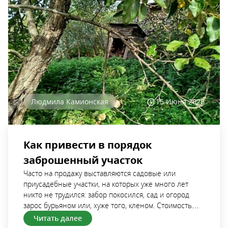
Людмила Камионская
15 Июня
2026
Как привести в порядок
заброшенный участок
Часто на продажу выставляются садовые или приусадебные участки, на которых уже много лет никто не трудился: забор покосился, сад и огород зарос бурьяном или, хуже того, кленом. Стоимость таких землевладений обычно ниже, чем ухоженных, поэтому на них легко польститься. Расскажем, как привести в порядок заброшенный участок, с чего начать, на что обратить внимание. Заброшенный участок Когда лучше покупать участок Если есть возможность выбора, то земельный участок лучше покупать в самом начале сезона, когда только-только сошел снег. Так вы сможете оценить рельеф участка и масштаб предстоящих работ. К тому же у вас впереди почти полгода хорошей погоды, когда можно обустраиваться и, возможно, вы успеете что-то вырастить или посадить уже в первый год. При покупке участка зимой, когда он завален снегом, многое остается скрытым от глаз. После таяния снега обнаруживаются скопления бытового мусора, пришедший в негодность забор, проблемы с колодцем или неработающей скважиной и пр. Также весной может обнаружиться, что талые воды скапливаются на участке, долго не уходят, что мешает заниматься садоводством и земледелием. Но даже в этом случае вы справитесь, если приложите руки или наймете рабочую силу. Вопрос лишь в том, сколько сил, времени и денег потребуется. С чего начать Определение границ По новому закону, вступившему в силу 1 марта 2025 года, земельные участки продаются только после проведения межевания. Таким образом, покупая участок, вы будете точно знать его границы. Если ваш участок расположен между соседними, где живут люди, обычно нет проблем с определением границ, забор уже установлен. Если же по соседству находятся заброшенные участки, забор местами покосился, упал или вовсе отсутствует, лучше начать с определения границ своих новых владений. Не будет лишним вызвать кадастрового инженера, который укажет точные ориентиры, ведь порой земельные наделы имеют неправильную форму. Определение точных границ поможет вам установить забор правильно, чтобы впоследствии не возникало территориальных споров с соседями, а также убережет от лишней работы по расчистке чужой земли. Первичный осмотр Когда эйфория от приобретения своего землевладения пройдет и вы приедете на участок как хозяин, первичный осмотр может вызвать чувство паники. Это совершенно нормально. В первую поездку возьмите что-то, что поможет сохранять вам душевный покой, когда появится чувство, что вы взвалили на себя огромную ношу. Если на участке нет жилого дома, где можно приготовить пищу, возьмите с собой чай или кофе в термосе, какие-то прохладительные напитки, бутерброды или готовую еду, чтобы вы могли выдохнуть, перекусить, прийти в себя и затем продолжить осмотр. Важно понимать, что приведение в порядок заброшенного сада, огорода, восстановление старенького дома или строительство нового — это не спринтерский забег, а марафон на длинную дистанцию, который будет длиться несколько лет. И прежде всего важно сохранить свое здоровье: не надорваться, не сорвать спину, не покалечиться, — что вполне вероятно, если пытаться сделать “всё и сразу”. Если участок сильно зарос бурьяном, кленом, кустарником, то для первого обхода лучше надеть плотную одежду и резиновые сапоги, чтобы не наступить случайно на гвоздь, защитить себя от царапин и прочих неожиданностей. Если в вашем регионе водятся змеи (а они водятся почти повсеместно), во время осмотра можно случайно потревожить рептилий, которые успели облюбовать этот участок, пока он стоял без хозяина. Чтобы избежать неприятностей, осматривайте завалы без спешки, так вы успеете заметить доску с гвоздями под слоем жухлой травы или пригревшуюся на солнышке гадюку. Также важно учесть, что на участке могут обнаружиться какие-то ямы: от старого прогнившего погреба, выгребная яма уличного туалета или заброшенный колодец. Если делать осмотр поспешно, в пылу сраженья с завалами можно ненароком провалиться и покалечиться. При первом осмотре вы наверняка обнаружите и что-то приятное: куст пиона, или гортензии, выжившие в бурьяне, или несколько кустов смородины и крыжовника, о которых не упоминал прежний хозяин, а может быть, полянку нарциссов или черемши, разросшихся под деревом. Примечайте все полезные растения, чтобы в дальнейшем уделить им внимание. Составление списка дел Руки чешутся схватиться за грабли или бензопилу, можно так и поступить, чтобы прямо сейчас уже начать наводить порядок. Но если площадь участка обширная, завалов много, а дел невпроворот, то лучше начать с планирования. Обход участка можно проводить с записной книжкой, куда удобно сразу вносить обнаруженные проблемы. Например, забор покосился, поменять столб; вырубить клен; убрать бурьян; вывезти мусор и т.д. Когда все дела внесены в список, все покажется не таким уж страшным. Теперь можно составить иерархию дел по мере срочности, пронумеровать их, а лучше составить новый список с учетом того, что нужно сделать в первую очередь. Важно здраво оценивать свои физические возможности и умения, а также наличие свободного времени. Какие-то работы лучше переложить на профессионалов или на подсобных рабочих. Это потребует денежных затрат, но сэкономит время и силы. Знакомство с соседями Знакомство с местным населением не стоит откладывать “на потом”, особенно если вы покупаете дом в деревне, где все друг друга знают. Появление новых людей — всегда событие, чтобы избежать ненужных слухов и сплетен, лучше сразу представиться. Сельский магазин обычно является центром притяжения, где собирается вся информация, поэтому для знакомства можно направиться прямо туда. В современных реалиях любое сообщество, будь то село или дачное товарищество, имеет свою группу в соцсетях или мессенджерах, нужно лишь вступить в нее, чтобы иметь возможность быстро наладить коммуникацию. Знакомство с соседями и местным населением дает множество бонусов: при необходимости вы найдете недорогую рабочую силу; сможете сбыть с рук то, что вам не нужно, чтобы не тратить деньги на вывоз старой мебели, стройматериалов от разбора хозпостроек и пр., выясните, кто занимается вспашкой огородов, заготовкой дров или продажей мяса, молока, яиц и пр.; узнаете какие-то особенности местных реалий, например, о вероятности подтопления весенними талыми водами, о том, насколько глубоко проходят грунтовые воды и пр.; узнаете скрытые особенности вашего участка, о которых не упомянул прежний хозяин (“а вот тут у них был старый дом, от него остался фундамент” или “а в погреб у них всегда вода заходит” и т.п.). Осмотр дома Безопасность Если на участке есть старенький дом, его нужно внимательно осмотреть. Вы провели осмотр при покупке, но теперь уже смотрите на все иначе, хозяйским взглядом. Прежде всего нужно убедиться в безопасности постройки, если на вид жилище довольно ветхое. Важно не провалиться, если на крыльце подгнили ступеньки или в доме сгнило несколько половых досок. Не менее значимо, чтобы по голове ничего не прилетело — ни оторвавшийся водосток, ни тем более балка или потолочная доска. Коммуникации Скорее всего в доме есть электричество — проверьте, как оно работает, не коротят ли розетки. Возможно, проведение новой электропроводки — это первая работа, которую придется сделать в новом доме. Наличие питьевой воды — еще один важный вопрос. Если вода не заведена в дом, а на участке есть колодец или скважина, необходимо проверить их состояние. Возможно, придется чистить колодец (что можно сделать своими силами или с привлечением подсобников) или проводить продувку скважины (здесь уже потребуются специалисты с оборудованием). При наличии центрального водопровода важно выяснить, где проходит труба, чтобы при проведении земляных работ случайно не повредить ее. Если селение газифицировано, но в ваши владения газ не заведен, нужно узнать, где проходит газовая труба (если она идет под землей), это могут подсказать соседи либо нужно обращаться в газовую службу. Повреждение газовой трубы — еще более серьезная проблема, чем случайный прорыв водопровода. В отдаленных местностях нашей большой страны есть множество живописных мест, где есть проблемы со связью. Если ваш телефон не показывает ни одного деления либо во время разговора вы слышите только “бульканье”, узнайте у местного населения, какой оператор мобильной связи здесь дает устойчивый сигнал. Оценка “масштабов трагедии” После проведенного осмотра придется хорошенько задуматься над тем, что проще, выгоднее, дешевле: восстановить старый дом или снести его и построить новый. Стоит взвесить все “за” и “против”, учитывая свои финансовые возможности, а также перспективы: кто будет жить в этом доме, как долго. Возведение родового поместья может быть захватывающей идеей, которая потребует больших вложений. Но на поверку взрослые дети крайне редко согласны жить под одной крышей с родителями, поэтому нужно тщательно продумать перспективы. Восстановление старого дома и доведение его до современного состояния потребует не так мало денег, как может показаться на первый взгляд. Разве что процесс ремонта можно растянуть на несколько лет, чтобы уменьшить финансовую нагрузку. Но даже после восстановления старый дом останется старым. Возможно, имеет смысл снести ветхое строение и построить на его месте новое, в котором будет приятно жить. Не обязательно дом должен быть капитальным, на монолитном фундаменте. В современных реалиях есть множество вариантов быстровозводимых конструкций из тонкого бруса, СИП-панелей, по каркасно-щитовой технологии или из готовых модулей. Все эти варианты не требуют заливки бетонного фундамента, можно обойтись вкручиванием свай, это гораздо дешевле и быстрее. Наведение порядка Работы на заброшенном участке начинаются с наведения порядка. Придется засучить рукава либо нанять бригаду помощников, работы предстоит много. Стоит сразу определить, каким именно образом и куда вы будете вывозить м
Читать далее