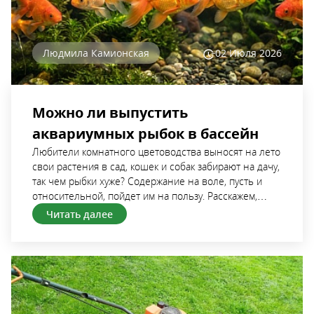
Людмила Камионская
02 Июля
2026
Можно ли выпустить
аквариумных рыбок в бассейн
Любители комнатного цветоводства выносят на лето свои растения в сад, кошек и собак забирают на дачу, так чем рыбки хуже? Содержание на воле, пусть и относительной, пойдет им на пользу. Расскажем, каких аквариумных рыбок можно переселить на лето в бассейн, и как сделать это правильно. Какие рыбки смогут жить в бассейне Среди множества видов аквариумных рыбок есть довольно капризные виды, родом из тропиков, которым нужна стабильно высокая температура воды и определенный уровень pH. Они плохо переносят перепады температуры, поэтому не стоит переселять их в дачный пруд. Скалярий, неонов, дискусов и другие тропические виды с яркой окраской лучше не тревожить, для их комфорта нужна стабильная температура воды +24-28°С, ночная прохлада приведет к ослаблению иммунитета и гибели рыбок. Но есть и те, что легко адаптируются к новым условиям. Прежде всего, это различные виды золотых рыбок с длинной формой тела: обыкновенная, комета, шубункин и др. Даже вуалехвостов можно на лето переселить в бассейн, но важно учитывать, что они более уязвимы к перепадам температуры воды. К вольному содержанию замечательно адаптируются гуппи, данио, кардиналы, а также различные виды сомиков, например, анциструсы. “На вольных хлебах” рыбки быстрее набирают вес, особенно породы, которые питаются комарами и их личинками. Если же заселить искусственный пруд дафнией и другими ракообразными, водоплавающих питомцев можно перевести на “самообеспечение”. Благодаря большому объему водоема рыбки вырастают крупнее, чем в стесненных условиях аквариума. Живородящие породы стремительно размножаются. Переселение в бассейн может оказаться настолько удачным, что осенью может потребоваться покупка нового аквариума, гораздо большего объема. Золотая рыбка Если у вас нет домашнего аквариума, но пришла идея заселить дачный прудик декоративными рыбками, — купите несколько золотых рыбок. Их будет хорошо видно в воде благодаря яркой окраске тела и можно будет наблюдать за ними, отдыхая у дачного пруда. Золотые рыбки Золотые рыбки неприхотливы, легко адаптируются к перепадам температуры. В условиях бассейна вырастают гораздо крупнее, чем в аквариуме. В течение лета золотая рыбка может значительно увеличиться в размере и вымахать до 15-20 см в длину. При заселении пруда важно избегать перенаселения, так, для пяти особей потребуется бассейн объемом не менее 300 л. Золотая орфа Золотая орфа в домашнем пруду тоже выглядит весьма декоративна. И пусть она не такая яркая как комета и вовсе не пестрая как шубункин, но ее чешуя тоже отливает золотом. К тому же золотая орфа любит кормиться у поверхности воды, что позволяет наблюдать за ее жизнью. Золотая орфа является подвидом обыкновенного язя, это быстрорастущая рыба, соответственно, ей нужен просторный бассейн. Золотая орфа за сезон вырастает в длину до 50 см. Осенью можно отправить откормленных рыб на сковороду в честь закрытия сезона. Золотая орфа не роется в донных отложениях, поэтому не мутит воду. Эта порода миролюбива и хорошо уживается с другими видами. Рыбка хорошо адаптируется к изменению температуры воды в пределах от +15°С до +25°С. Карп кои Карп кои — еще более популярный вид для дачного пруда. Выведено множество декоративных пород карпов кои, они различаются расцветкой, вариантов которой не счесть. Карпы кои быстро привыкают к человеку, жадно поглощают корм и даже позволяют погладить себя по спинке. Карп любит копаться в грунте, будет поднимать муть со дна, это нужно учитывать при устройстве водоема, лучше насыпать на дно песок или гальку, высаживать растения не имеет смысла, карпы раскопают их корни. Конечно, за три летних месяца карпы кои не смогут набрать свой максимальный размер, какой бывает при круглогодичном содержании в непромерзаемых водоемах. На зиму карпов кои придется переселять в большой аквариум, если нет желания устраивать серьезный пруд с зимовальной ямой. Карпы легко переносят понижение температуры воды до +4-5°С, поэтому осенью можно не спешить с переселением рыб в аквариум. Впрочем, если не принимать во внимание стоимость декоративных карпов, они вполне съедобны и даже вкусны. Кардинал При содержании в открытых бассейнах окраска кардиналов становится ярче благодаря солнечному свету. Кардиналы предпочитают прохладную воду, оптимальная температура +18-20°С. Стайка кардиналов не требует значительного объема чаши пруда. Их можно заселить даже в небольшой декоративный бассейн, где другим видам будет тесно. Для небольшой стайки из десятка особей достаточно чаши объемом 50-60 л. Гуппи Стайка гуппи, которой стало тесно в аквариуме, вполне может переселиться на лето в дачный бассейн, на одну рыбку достаточно объема 5 л. Однако учтите, к концу сезона гуппёшек станет еще больше, в теплой среде они быстро размножаются. Гуппи могут жить в довольно широком температурном диапазоне, от +18 до +30°С, но наиболее комфортная температура для них +22-26°С. Как оборудовать бассейн Объем Чем крупнее бассейн, тем более стабильная температура воды в нем будет поддерживаться, а это залог хорошего самочувствия его обитателей. Небольшая чаша объемом 40-50 л, хотя номинально подходит для содержания мелких рыбок, но на деле вода в ней будет перегреваться. Для мелких стайных видов: гуппи, кардиналов, барбусов, данио, — достаточно декоративного пруда объемом 280-300 л. В этом объеме может жить и пяток золотых рыбок. Для карпов кои и золотой орфы потребуется бассейн объемом не менее тысячи литров. Фильтрация Важный фактор для сохранения здоровья рыбок — фильтрация и регулярное обновление воды, иначе не избежать высокого содержания аммиака и загрязнения продуктами жизнедеятельности. Система фильтрации может быть механической и биологической. Для небольшого пруда в виде пластиковой чаши объемом 300-450 л достаточно бытового песочного фильтра. Если же вы хотите создать условия, приближенные к естественным, и готовы вложить больше средств и сил, то можно устроить ступенчатую чашу с так называемым биоплато. На подводных ступенях высаживаются различные водные растения, они насыщают воду кислородом и работают как естественный фильтр. Замена воды Важно продумать, как именно будет производиться регулярная замена воды. Рыбки не переносят хлор, поэтому не получится наполнять бассейн водопроводной водой, она должна предварительно отстаиваться хотя бы в течение суток. Если поблизости есть родник, ручей или река, можно устроить водозабор из природных источников и обеспечить отведение грязной воды из бассейна. Такой вариант наиболее приближен к естественным условиям. В речной воде содержится планктон, различные представители ракообразных, личинки насекомых, — все это будет кормом для рыбок. Важно лишь регулировать скорость подачи воды, чтобы поддерживать необходимую температуру в бассейне, комфортную для определенного вида рыбок. Если же естественных водоемов поблизости нет, придется заменять воду вручную. Лучше делать это регулярно, раз в неделю, сливая до 15% от общего объема, заменяя их предварительно отстоянной водой из-под крана. При установке бассейна необходимо продумать, как будут удаляться излишки воды в случае переполнения чаши во время сильного дождя. Иначе мелкие рыбешки, которые обычно держатся у поверхности воды, окажутся “за бортом”. Аэрация Декоративный бассейн, в котором нет живых растений, нуждается в искусственной аэрации. Установка мини-фонтана, самый простой и недорогой способ, — не подходит для содержания аквариумных рыбок, т.к. вода будет сильно охлаждаться. Здесь лучше использовать донный аэратор. Уровень кислорода в воде не должен опускаться ниже 3 мг/литр. Для отслеживания этих показателей потребуется оксиметр. Стоит учитывать, что перегнивание органики на дне бассейна приводит к уменьшению содержания кислорода в воде. Вот почему так важно, чтобы в дачный пруд не попадали листья с деревьев и кустов, а также трава при кошении газона. Поэтому на время отъезда лучше натягивать над домашним прудом сетку для защиты от попадания листьев и другого мусора. Защита от солнца Естественный солнечный свет важен для рыбок, он является залогом их быстрого роста и хорошего иммунитета. Однако в условиях замкнутого объема чаши яркое солнце превращается из друга во врага, вода сильно перегревается. Необходимо частично закрыть поверхность пруда от солнца, это поможет избежать перегрева, а также создаст тень, в которой рыбки смогут отдыхать. При устройстве небольшого бассейна можно обойтись искусственными кувшинками, если же вы подходите к вопросу серьезно, — то высаживайте кубышки и водяные лилии, лучше сделать это заранее, чтобы растения успели хорошо укорениться. Микрофлора и планктон Если есть возможность набрать воды в реке или ручье, можно не заботиться о создании определенного микроклимата, все случится само собой. В качестве бонуса в бассейне может оказаться несколько икринок речной рыбы, и к концу лета в бассейне появится пара-тройка молодых карасиков или других представителей местной фауны. Если же вы наполняете чашу бассейна водой из-под крана, то имеет смысл внести в нее биопрепарат на основе нитрифицирующих бактерий. Еще до заселения рыбок в бассейн полезно развести в нем дафнию, — крошечные ракообразные быстро размножаются, если создать им оптимальные условия. Они станут высоко питательным кормом для аквариумных рыбок, что освободит вас от ежедневного кормления. Как выпускать рыбок в бассейн Нельзя просто привезти рыбок в банке и вылить их в бассейн. Аквариумные обитатели испытают сильный температурный шок, от которого могут заболеть и погибнуть. Для начала необходимо уровнять температуру в бассейне и внутри емкости с рыбками. Для этого емкость, будь то банка, канистра, п/э пакет, — помещают в бассейн на полчаса-час, и только после этого выливают содержимое в искусственный водоем. Стоит ли выпускать аквариумных рыбок в бассейн Вопрос, стоит ли вообще выпускать аквариумных рыбок в бассейн, остается открытым и зависит
Читать далее