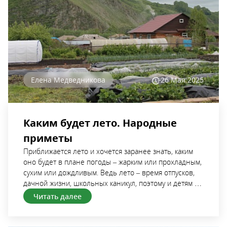
Елена Медведникова
26 Мая
2025
Каким будет лето. Народные
приметы
Приближается лето и хочется заранее знать, каким
оно будет в плане погоды – жарким или прохладным,
сухим или дождливым. Ведь лето – время отпусков,
дачной жизни, школьных каникул, поэтому и детям и
взрослым хочется, чтобы оно было теплым и
Читать далее
солнечным. Узнать, каким оно будет, можно заранее,
присматриваясь к природным явлениям и подмечая
все их особенности на протяжении зимы и весны.