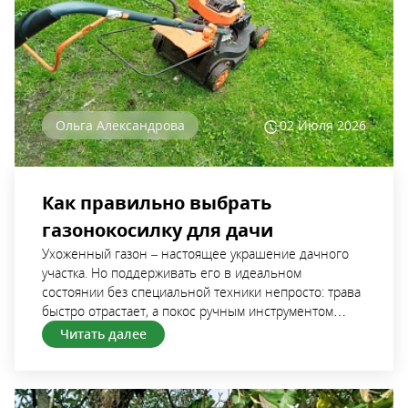
Ольга Александрова
02 Июля
2026
Как правильно выбрать
газонокосилку для дачи
Ухоженный газон – настоящее украшение дачного участка. Но поддерживать его в идеальном состоянии без специальной техники непросто: трава быстро отрастает, а покос ручным инструментом отнимает много времени и сил. К счастью, сейчас в продаже можно найти множество моделей газонокосилок, способных существенно облегчить уход за зеленой полянкой. В этой статье разберемся подробно, как выбрать газонокосилку для дачи: какие бывают, чем они отличаются друг от друга, на какие характеристики стоит обратить внимание перед покупкой, чтобы выбранная модель подошла для работы в конкретных условиях. Бензиновая газонокосилка Какую площадь газона придется косить Первое, на что нужно ориентироваться при выборе газонокосилки – площадь обрабатываемой территории. Для небольших участков площадью 3-5 соток достаточно будет электрических моделей мощностью 1000-1400 Вт. Они компактны, просты в эксплуатации, не требуют сложного обслуживания и весьма бюджетны. Для газонов площадью 5-10 соток лучше брать более мощные электрические (1500-1800 Вт) или бензиновые газонокосилки. Последние способны дольше работать без перерыва. К тому же удобнее в эксплуатации – не придется тянуть кабель через весь участок. Если вы являетесь счастливым обладателем газона площадью более 10 соток, есть смысл рассмотреть бензиновые самоходные модели. Они обладают высокой производительностью и позволяют быстрее справляться с большими объемами работы. Самоходную выбрать или несамоходную Для скашивания травы на небольших и ровных участках можно брать несамоходные модели – они проще по конструкции, дешевле, требуют меньшего обслуживания, их удобно хранить и транспортировать. Единственный недостаток – газонокосилку придется толкать собственными силами. Если территория большая, рельеф сложный – с уклонами и возвышениями, стоит обратить внимание на самоходную технику. Переднеприводные газонокосилки более маневренные, но у них есть существенный недостаток – когда емкость для скошенной травы наполняется, они могут «буксовать» из-за смещения центра тяжести. Модели с задним приводом более проходимые, хорошо выполняют свою работу даже будучи с полным травосборником, отлично косят траву на неровных участках. По отзывам садоводов именно заднеприводные модели удобнее и практичнее в эксплуатации. Конечно есть и полноприводные газонокосилки: они «берут» даже высокую траву, проходимые, но стоят дорого и сложны в обслуживании. Как показывает опыт садоводов, на стандартных дачах такая техника не особо нужна. С травосборником или без Газонокосилки без травосборника легче и дешевле. Всю скошенную траву они выбрасывают назад или в сторону. Плюс такой техники в том, что можно непрерывно покосить всю территорию. Но если вы стремитесь поддерживать идеально «парадный» вид участка, после покоса придется сделать «уборку» – собрать всю зелень. Модели с травосборником выполнят всю работу за вас – соберут траву и оставят газон идеально чистым и аккуратным. При выборе этого варианта нужно обращать внимание на две вещи: материал травосборника и его объем. Жесткие емкости хороши тем, что их удобно мыть. Матерчатые – компактностью при хранении. Если территория небольшая, травосборника на 30-40 л будет вполне достаточно. Емкости бОльшие по объему необходимо будет реже опустошать, а значит и косить без перерыва можно будет дольше. Но нужно понимать, что наполненный травой контейнер весьма тяжелый, толкать такую газонокосилку и управлять ею будет сложно. Стоит ли выбирать модель с режимом мульчирования Режим мульчирования – функция, при которой скошенная трава не собирается в травосборник и не выбрасывается наружу, а дополнительно измельчается ножами и равномерно распределяется по поверхности газона. Идея кажется весьма привлекательной: не нужно опустошать контейнер или мешок, убирать скошенную зелень и думать, куда ее складировать. Измельченная трава будет постепенно разлагаться и возвращать в почву питание, которое и забрала. Плюс будет защищать газон от пересыхания и препятствовать росту сорняков. Словом, выполнять все функции, которые и возлагаются на мульчу. Но не всегда это мульчирование полезно для самой лужайки. Оправдано брать технику с такой функцией в случае, когда газон косится регулярно (не реже одного раза в неделю), а трава не успевает сильно отрасти. Если же покос производится при отрастании зелени выше 10-15 см, функция мульчирования не нужна. Потому что плотный «ковер» из растительных остатков будет мешать росту зелени, ухудшать воздухообмен и способствовать распространению грибных инфекций. Что учесть при выборе электрической газонокосилки Электрические газонокосилки бывают двух типов: сетевые и аккумуляторные. Первые работают от сети и отличаются неограниченным временем работы. Их главные недостатки – зависимость от наличия и расположения розеток и необходимость постоянно следить за кабелем. Вторые автономны и более мобильны. Но за комфорт придется заплатить: и временем на подзарядку аккумулятора (а значит за один подход получится скосить меньше), и деньгами на покупку дополнительной батареи и ее замены по мере необходимости. Маневренность Если на газоне есть клумбы, деревья, кустарники, садовые фигуры, лучше выбирать газонокосилки максимально легкие и компактные – управлять ими будет удобнее и проще. Плюс лучше приобрести дополнительно еще и триммер – для покоса травы в труднодоступных местах. Для сетевых моделей маневренность особенно важна: чем легче будет техника, тем проще будет одновременно управлять ею и следить за положением кабеля. То есть рулить одной рукой, придерживать провод – другой. Если же «помех» и узких проходов на пути газонокосилки будет много, разумнее сделать выбор в пользу аккумуляторной техники. Ширина скашивания Она определяет производительность газонокосилки. Для небольших лужаек достаточно моделей с шириной захвата 30-35 см. Если площадь газона превышает 6 соток, лучше подобрать модели с захватом более 40 см. Но нужно учитывать, что широкая дека увеличивает производительность, но снижает маневренность. Длина кабеля и емкость аккумулятора У большинства электрокосилок встроенный сетевой кабель достаточно короткий – до 50 см. А потому нужно будет заранее подумать о покупке внешнего силового удлинителя. Выбирать его необходимо в зависимости от расстояния от розетки до самой дальней точки газона. При выборе аккумуляторной косилки нужно смотреть на емкость батареи. Как и во многих других случаях, все будет зависеть от площади обрабатываемой территории. Газон небольшой – достаточно будет и 2 Ач: этого хватит на 20-30 минут работы. Батарея 5-6 Ач позволит работать 40-60 минут, такой вариант подойдет для лужаек площадью 4-6 соток. Если трава высокая и густая, фактическое время работы может сократиться на 20-30%. Как вариант – можно купить два аккумулятора и использовать их по очереди, чтобы не делать перерыв на подзарядку. Уровень шума И сетевые, и аккумуляторные косилки работают значительно тише бензиновых. Средний уровень шума – 70-90 дБ. Пользоваться такой техникой комфортнее и для владельца дачи, и для соседей. Если покос травы часто проводится ранним утром или поздним вечером, участок расположен в зоне плотной застройке, лучше выбирать именно эти варианты. Как часто придется менять расходники К расходникам относятся ножи и аккумуляторы. Первые чаще просто затачивают, а меняют лишь при серьезных повреждениях или по мере сильного износа. Аккумуляторы при правильном хранении и надлежащей эксплуатации служат около 3-5 лет. После их также можно продолжать использовать, но их емкость будет постепенно снижаться, а время работы – сокращаться. Перед покупкой нужно заранее проверить, насколько легко приобрести расходники к конкретно выбранной модели. Порой стоимость нового аккумулятора оказывается весьма существенной и составляет едва ли не треть цены от самой косилки. Что учесть при выборе бензиновой газонокосилки Бензиновые косилки более мощные и производительные, не зависят от электросети, отлично справляются даже с высокой и густой травой, а время их работы ограничено исключительно запасом топлива. Но такая техника требует регулярного обслуживания и замены расходников, она более шумная. К тому же более габаритная и пожароопасная, поэтому важно соблюдать технику безопасности и при эксплуатации, и при хранении. Ширина скашивания Здесь действует то же правило, что и для электрокосилок: чем больше площадь газона, тем шире должна быть дека. Газон до 6 соток – можно взять модель с шириной захвата до 45 см. Травы косить придется много – лучше выбрать косилку с декой более 50 см. Ограничения в работе тоже аналогичные: чем шире дека, тем менее маневренная техника. Если придется обходить много клумб и других препятствий, лучше пожертвовать частью производительности в пользу удобства работы. Вес Бензиновые газонокосилки существенно тяжелее электрических. Вес большинства из них – 20-40 кг. Если участок ровный, ям и склонов минимум – большой вес не будет доставлять особых неудобств. При сложном рельефе лучше выбрать самоходные бензиновые косилки – работать ими будет проще, даже если вес техники весьма большой. Если покосом травы на газоне обычно занимается женская половина семьи или техника приобретается в подарок дачнику в возрасте, предпочтение лучше тоже отдать самоходным моделям – вес будет не так ощутим. Бензин и масло При покупке стоит обратить внимание на то, какой тип двигателя установлен на газонокосилке. Большинство современных моделей оснащены четырехтактными двигателями. Они работают на чистом бензине АИ-92 и требуют отдельной заливки масла в картер. Но есть и двухтактные машины, работающие на смеси бензина и моторного масла, приготовленной в определенной пропорции. Двухтактные моторы проще по конструкции и легче по весу, но они более шумные, менее экономичные и требуют приготовленного по строго определенному «рецепту» топлива. Поэтому четырехтактные – практичнее. Масло в
Читать далее