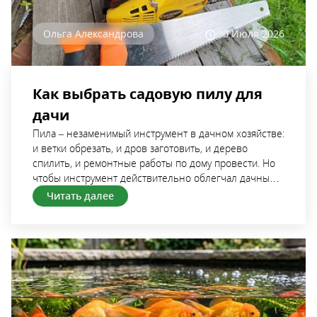
Ольга Александрова
30 Июля
2026
Как выбрать садовую пилу для
дачи
Пила – незаменимый инструмент в дачном хозяйстве: и ветки обрезать, и дров заготовить, и дерево спилить, и ремонтные работы по дому провести. Но чтобы инструмент действительно облегчал дачные хлопоты, а не превращал их в мучения, важно правильно выбрать его в зависимости от задачи. Разберемся, какие бывают садовые пилы, чем они отличаются друг от друга, на какие характеристики нужно обратить внимание при выборе инструмента. Определяемся с типом пилы В первую очередь нужно понять, для каких задач преимущественно нужна пила, каков объем работ. В зависимости от этого и выбирать инструмент по типу. Цепная и мини-цепная (сучкорез) Цепная пила – самый производительный вариант. Режущим элементом является цепь с зубьями, которая движется по направляющей шине. Такие пилы легко справляются и с толстыми ветками, и с бревнами, и со стволами деревьев, и с досками любой толщины. Если объем работ большой, выбирать лучше именно цепные пилы. Они бывают бензиновыми, электрическими и аккумуляторными. Об особенностях каждого варианта, преимуществах и недостатках поговорим чуть позже. Цепная мини-пила (или сучкорез) – это аналогичный по конструкции инструмент, но более компактный, с длиной шины 10-20 см. Он весит значительно меньше полноразмерной модели, более «юркий», поэтому работать им можно и одной рукой, и на высоте. Мини-пила – идеальный вариант на случай, когда основная задача – проводить обрезку деревьев и кустарников в саду, формировать крону. Сабельная Она работает по другому принципу: вместо вращающейся цепи в ней используется полотно, которое быстро движется вперед и назад. Такой пилой удобно работать в труднодоступных местах, куда цепной пилой не подлезть. Еще одно преимущество сабельной пилы состоит в том, что полотна можно заменять, чтобы работать по разным материалам – дереву, пластику, металлу. Поэтому если нужен универсальный инструмент для дачи, лучше выбрать сабельную пилу. Правда по скорости работы она будет уступать цепным моделям. Ручная Ручные садовые пилы остаются популярными несмотря на появление большого количества электроинструмента. Секрета в этом никакого нет – ручная пила не требует электричества или топлива, всегда готова к труду, немного весит и позволяет выполнять обрезку максимально аккуратно. Если на участке всего несколько деревьев, можно обойтись и ручным инструментом. Выбор аккумуляторной Аккумуляторные пилы работают от съемной аккумуляторной батареи. По производительности они уступают бензиновым моделям, но выигрывают у них по удобству использования: не привязаны к электросети, более легкие и менее шумные. Главный недостаток аккумуляторных пил – ограниченное время работы. Если нужно за один день провести обрезку всего сада, потребуется дополнительный аккумулятор, чтобы работу не пришлось прерывать на подзарядку. При выборе аккумуляторной пилы для дачи стоит обращать внимание на следующие характеристики. 1. Производительность и скорость вращения От скорости движения цепи зависит то, насколько быстро будет выполнен срез. Чем выше показатель, тем легче цепь будет входить в древесину и меньше усилий придется приложить дачнику. Но и нагрузка на двигатель будет выше, а значит заряд батареи будет расходоваться быстрее. Модели со скоростью вращения цепи 6-8 м/с подойдут для обрезки веток. Если нужен инструмент и для заготовки дров, и для пиления толстых стволов, лучшим вариантом станет пила со скоростью вращения цепи более 10 м/с. Если инструмент имеет функцию регулировки оборотов – замечательно: режим можно будет подстраивать под конкретные задачи. 2. Время автономной работы и зарядки Если участок небольшой, деревьев и кустарников в саду немного, есть возможность «растянуть» обрезку, можно выбрать пилу с аккумулятором емкостью до 4 А·ч. Этого хватит на непрерывное пиление в течение 20-30 минут. Если инструмент мощный, планируется к использованию не только для ухода за садом, лучше взять батареи с большей емкостью – более 5 А·ч. Как вариант – приобрести запасную батарею. Если в дачном хозяйстве уже есть аккумуляторная садовая техника определенного бренда, есть смысл присмотреться к пилам того же производителя. Если батареи у них одинаковые, можно будет сэкономить на покупке дополнительной. Выбор бензиновой Бензиновая пила – самый мощный и производительный инструмент из всех себе подобных. Она не зависит от наличия электричества или заряда аккумулятора, способна работать длительное время без перерывов и справляется даже с самыми сложными задачами: валкой деревьев, распилом толстых бревен, заготовкой большого объема дров. Для обычной сезонной обрезки сада такая пила – не самый удачный и удобный вариант. Она тяжелая, громкая, требует регулярного технического обслуживания, приготовления топливной смеси. 1. Мощность и вес Для большинства дачных задач – обрезки старых деревьев, распила бревен, заготовки дров и мелких строительных работ – подойдет бензопила мощностью до 2,2 кВт. Более мощные модели скорее нужны лишь тем, кто занимается строительством сарая или бани, живет на дачном участке круглогодично и имеет необходимость регулярно заготавливать дрова. Если инструментом планируется работать на весу (обрезать ветки и макушки деревьев), стоит выбирать модели полегче – до 4-5 кг. Более тяжелые бензопилы подходят скорее для работы на земле – распилки дров и заготовки строительного материала. 2. Шаг цепи и длина шины Эти две характеристики определяют то, насколько быстро бензопила будет справляться с поставленной задачей и с каким диаметром стволов она «справится». Оптимальный вариант для дачи – шаг цепи ⅜” или 0,325”. Такие цепи имеют хорошую производительность и делают достаточно аккуратные резы, работают плавно. Если шаг цепи больше, скорость вращения будет выше, производительность тоже, но пропил будет не таким ровным и аккуратным. Для обрезки деревьев и мелких ремонтных работ на даче можно взять модель с шиной длиной 25-30 см. Этого будет вполне достаточно. Если планируется серьезная стройка, нужно спилить старые деревья, лучше выбрать инструмент с шиной длиной более 35 см. Но нужно учитывать, что она будет увеличивать массу инструмента, ухудшать его балансировку и требовать мощного двигателя. 3. Уровень шума Бензиновая техника – самая шумная. У бытовых моделей уровень шума составляет 100-105 дБ. У полупрофессиональных и профессиональных и того выше. Чем пила мощнее, тем она громче. Поэтому без особой надобности выбирать сильно мощные модели не имеет смысла и в контексте собственного комфорта. В комплект к бензопиле рекомендуется купить противошумные наушники или беруши. Выбор электрической Электропилы не такие мощные, как бензиновые, но удобнее в эксплуатации: не требуют запаса топлива, более легкие и «маневренные», тихие и не выделяют выхлопных газов. Единственный их недостаток – зависимость от источников питания и необходимость контролировать провод, чтобы случайно не повредить его цепью. 1. Мощность Для работы в саду подойдет электропила мощностью до 1,5 кВт. Если же инструмент планируется использовать для распиливания деревьев, строительства и заготовки дров, лучше взять вариант помощнее – 2-2,5 кВт. 2. Шаг цепи и длина шины При выборе электропилы эти характеристики имеют такое же значение, как и у бензиновых моделей. И выбор нужно осуществлять также исходя из назначения техники. Шаг цепи ⅜ и длина шины 25-30 см – вариант оптимальный. 3. Расположение двигателя Электропилы бывают с поперечным и продольным расположением двигателя. Первые дешевле, имеют более простую конструкцию. Но двигатель у них выступает сбоку, из-за чего инструмент получается шире, хуже управляется из-за нарушения баланса, работать им сложнее. Модели с продольным расположением двигателя более сбалансированные, центр тяжести у них не смещен, они более компактные, ими проще работать, особенно под разными углами. 4. Наличие тормоза Наличие тормоза – это уже вопрос безопасности. Во время сильного и резкого рывка он останавливает движение цепи, снижая риск травмирования пользователя. Помимо тормоза цепи полезно обратить внимание на другие дополнительные функции: Плавный пуск – двигатель набирает обороты постепенно, снижая нагрузку на сеть, что особенно актуально на дачах, где электрооборудование может быть не самым надежным. Блокировка случайного запуска – предотвращает включение пилы при случайном нажатии на кнопку. Чтобы запустить инструмент, нужно одновременно нажать кнопку разблокировки и пуска. Защита от перегрева – автоматически отключает двигатель при чрезмерном нагреве, предотвращая его повреждение и продлевая срок службы техники. Автоматическая смазка цепи – самостоятельно подает масло на цепь, благодаря этому не приходится контролировать процесс смазки. Сводная таблица плюсов и минусов, типовых задач Для наглядности структурируем всю информацию в таблице, чтобы вам было проще подобрать лучший вариант пилы для конкретных задач. Тип пилы Преимущества Недостатки Лучше всего подходит для Ручная садовая Недорогая, легкая, не требует электричества и топлива, делает аккуратный срез Требует физических усилий, неудобна при большом объеме работ Санитарная и формирующая обрезка деревьев и кустарников в саду Цепная мини-пила Компактная, легкая, мобильная, маневренная Ограниченное время работы, не подходит для толстых веток и стволов Обрезка сада Сабельная Универсальная, может пилить не только древесину, но и другие материалы (при замене полотна), удобна в труднодоступных местах По скорости пиления уступает тем, у кого режущим элементом являются цепи Обрезка ветвей, удаление поросли, небольшие демонтажные и строительные работы Аккумуляторная цепная Не за
Читать далее