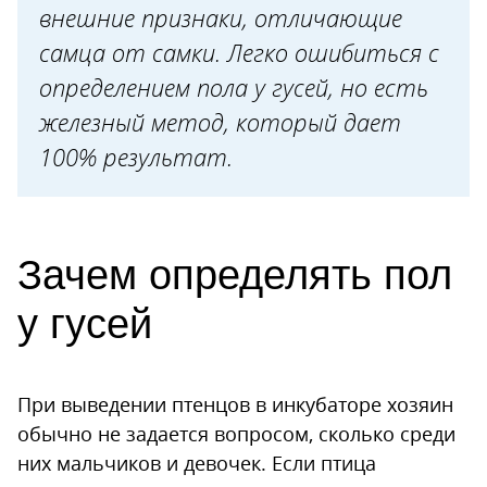
внешние признаки, отличающие
Размер
самца от самки. Легко ошибиться с
Внешние признаки
определением пола у гусей, но есть
Голос
железный метод, который дает
Поведение
100% результат.
Научный метод определения пола
Полезные советы
Зачем определять пол
у гусей
При выведении птенцов в инкубаторе хозяин
обычно не задается вопросом, сколько среди
них мальчиков и девочек. Если птица