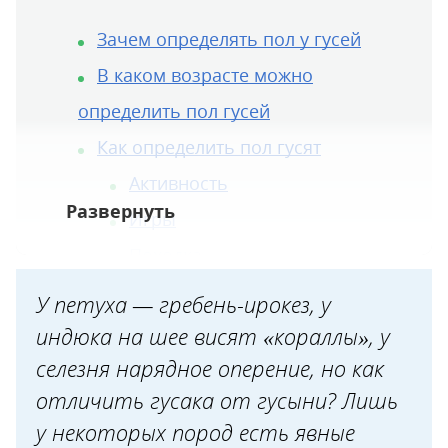
Зачем определять пол у гусей
В каком возрасте можно
определить пол гусей
Как определить пол гусят
Активность
Игры
Походка
Реакция на испуг
У петуха — гребень-ирокез, у
«Тарзанка»
индюка на шее висят «кораллы», у
Половые признаки
селезня нарядное оперение, но как
отличить гусака от гусыни? Лишь
Как определить пол взрослых
у некоторых пород есть явные
гусей по внешним признакам