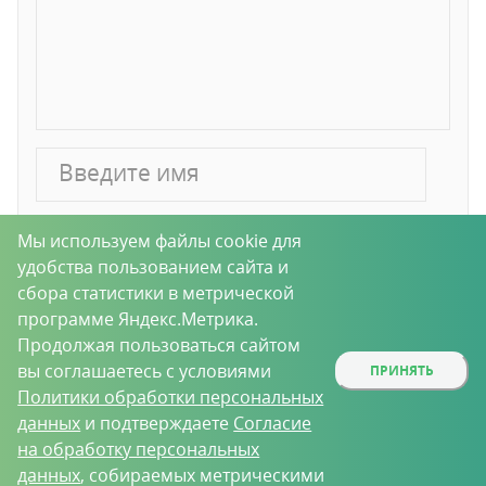
Мы используем файлы cookie для
Отправить
удобства пользованием сайта и
сбора статистики в метрической
программе Яндекс.Метрика.
Подписаться на комментарии к
Продолжая пользоваться сайтом
этой статье
вы соглашаетесь с условиями
ПРИНЯТЬ
Политики обработки персональных
Новости
данных
и подтверждаете
Согласие
на обработку персональных
данных
, собираемых метрическими