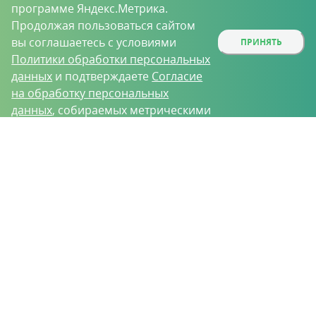
программе Яндекс.Метрика.
Продолжая пользоваться сайтом
вы соглашаетесь с условиями
ПРИНЯТЬ
Политики обработки персональных
данных
и подтверждаете
Согласие
на обработку персональных
данных
, собираемых метрическими
программами.
О проекте
Вакансии
Контрактное производство
Контакты
Нижний Новгород, Базовый проезд, д. 9
8 (831) 221-35-34
vh@vhoz.ru
ООО «Ваше хозяйство» © 2019-2026
Настоящий портал носит исключительно информационный характер и ни
при каких условиях не является публичной офертой, определяемой
положениями статьи 437 (2) Гражданского кодекса Российской Федерации.