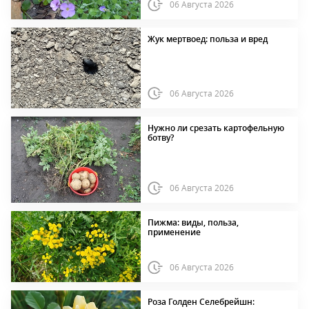
06 Августа 2026
Жук мертвоед: польза и вред
06 Августа 2026
Нужно ли срезать картофельную
ботву?
06 Августа 2026
Пижма: виды, польза,
применение
06 Августа 2026
Роза Голден Селебрейшн: