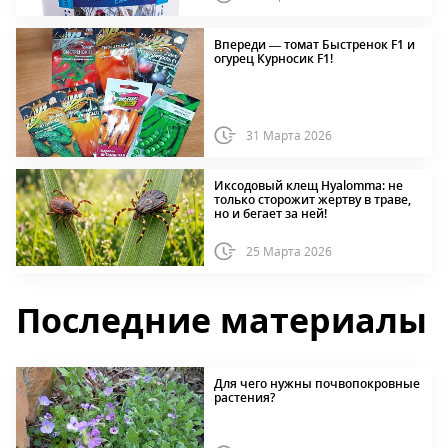
Впереди — томат Быстренок F1 и
огурец Курносик F1!
31 Марта 2026
Иксодовый клещ Hyalomma: не
только сторожит жертву в траве,
но и бегает за ней!
25 Марта 2026
Последние материалы
Для чего нужны почвопокровные
растения?