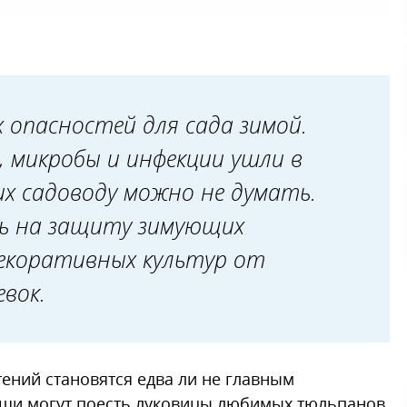
х опасностей для сада зимой.
, микробы и инфекции ушли в
их садоводу можно не думать.
ть на защиту зимующих
декоративных культур от
евок.
тений становятся едва ли не главным
ыши могут поесть луковицы любимых тюльпанов