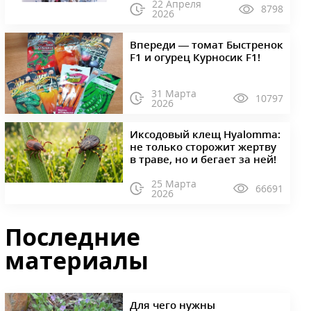
22 Апреля
8798
2026
Впереди — томат Быстренок
F1 и огурец Курносик F1!
31 Марта
10797
2026
Иксодовый клещ Hyalomma:
не только сторожит жертву
в траве, но и бегает за ней!
25 Марта
66691
2026
Последние
материалы
Для чего нужны