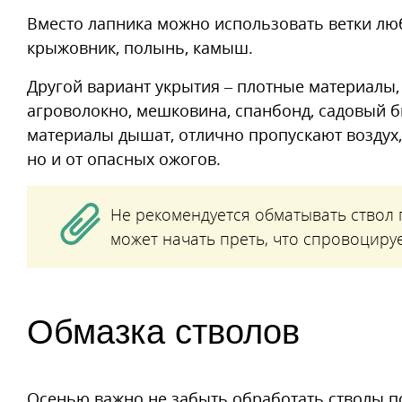
Вместо лапника можно использовать ветки люб
крыжовник, полынь, камыш.
Другой вариант укрытия – плотные материалы,
агроволокно, мешковина, спанбонд, садовый б
материалы дышат, отлично пропускают воздух,
но и от опасных ожогов.
Не рекомендуется обматывать ствол п
может начать преть, что спровоциру
Обмазка стволов
Осенью важно не забыть обработать стволы п