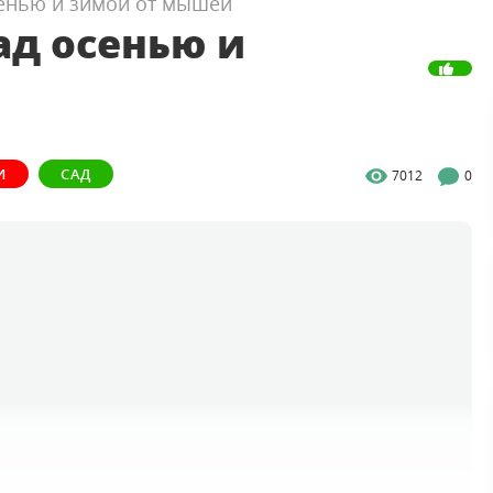
сенью и зимой от мышей
ад осенью и
И
САД
7012
0