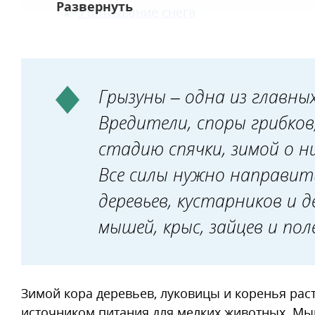
Утаптывание снега
Самодельные звуковые отпугиватели
Ультразвуковые отпугиватели
Приманки и отравы
Грызуны – одна из главны
Вредители, споры грибков
стадию спячки, зимой о н
Все силы нужно направи
деревьев, кустарников и 
мышей, крыс, зайцев и пол
Зимой кора деревьев, луковицы и коренья рас
источником питания для мелких животных. М