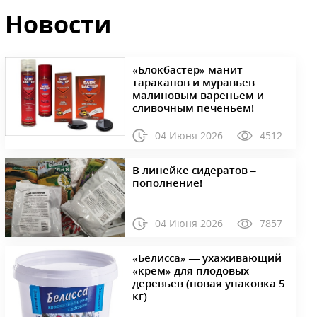
Новости
«Блокбастер» манит
тараканов и муравьев
малиновым вареньем и
сливочным печеньем!
04 Июня 2026
4512
В линейке сидератов –
пополнение!
04 Июня 2026
7857
«Белисса» — ухаживающий
«крем» для плодовых
деревьев (новая упаковка 5
кг)