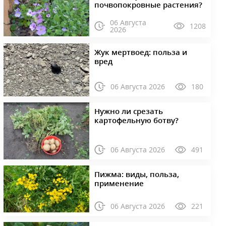
почвопокровные растения?
06 Августа
1208
2026
Жук мертвоед: польза и
вред
06 Августа 2026
180
Нужно ли срезать
картофельную ботву?
06 Августа 2026
491
Пижма: виды, польза,
применение
06 Августа 2026
221