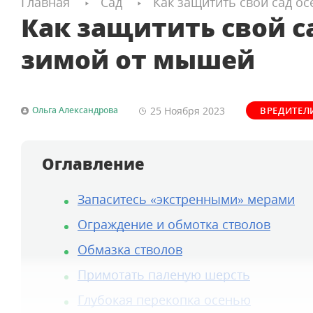
Главная
Сад
Как защитить свой сад о
Как защитить свой с
зимой от мышей
25 Ноября
2023
Ольга Александрова
ВРЕДИТЕЛ
Оглавление
Запаситесь «экстренными» мерами
Ограждение и обмотка стволов
Обмазка стволов
Примотать паленую шерсть
Глубокая перекопка осенью