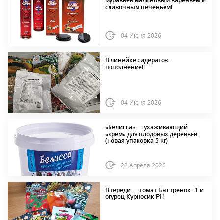
муравьев малиновым вареньем и
сливочным печеньем!
04 Июня 2026
В линейке сидератов –
пополнение!
04 Июня 2026
«Белисса» — ухаживающий
«крем» для плодовых деревьев
(новая упаковка 5 кг)
22 Апреля 2026
Впереди — томат Быстренок F1 и
огурец Курносик F1!