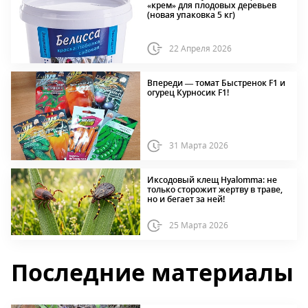
«крем» для плодовых деревьев
(новая упаковка 5 кг)
22 Апреля 2026
Впереди — томат Быстренок F1 и
огурец Курносик F1!
31 Марта 2026
Иксодовый клещ Hyalomma: не
только сторожит жертву в траве,
но и бегает за ней!
25 Марта 2026
Последние материалы