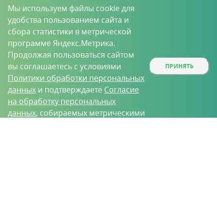
Мы используем файлы cookie для
удобства пользованием сайта и
сбора статистики в метрической
программе Яндекс.Метрика.
Продолжая пользоваться сайтом
вы соглашаетесь с условиями
ПРИНЯТЬ
Политики обработки персональных
данных
и подтверждаете
Согласие
на обработку персональных
данных
, собираемых метрическими
программами.
О проекте
Вакансии
Контрактное производство
Контакты
Нижний Новгород, Базовый проезд, д. 9
8 (831) 221-35-34
vh@vhoz.ru