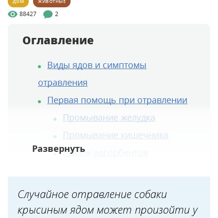
ДОМ
ЖИВОТНЫЕ
88427
2
Оглавление
Виды ядов и симптомы
отравления
Первая помощь при отравлении
Промывание желудка
Промывание кишечника
Приём адсорбентов
Лечение
Сколько яда вызывает отравление
Случайное отравление собаки
Дополнение от автора статьи, от
крысиным ядом может произойти у