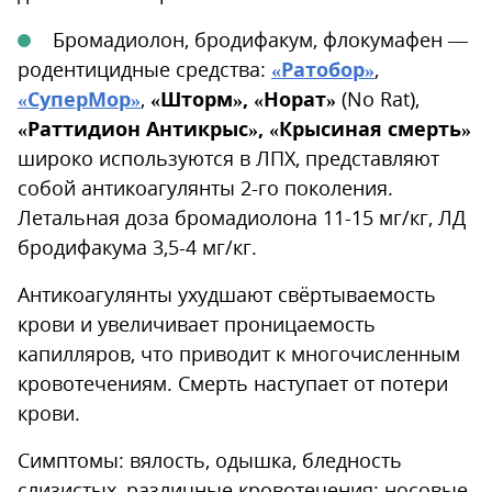
Бромадиолон, бродифакум, флокумафен —
родентицидные средства:
«Ратобор»
,
«СуперМор»
,
«Шторм», «Норат»
(No Rat),
«Раттидион Антикрыс», «Крысиная смерть»
широко используются в ЛПХ, представляют
собой антикоагулянты 2-го поколения.
Летальная доза бромадиолона 11-15 мг/кг, ЛД
бродифакума 3,5-4 мг/кг.
Антикоагулянты ухудшают свёртываемость
крови и увеличивает проницаемость
капилляров, что приводит к многочисленным
кровотечениям. Смерть наступает от потери
крови.
Симптомы: вялость, одышка, бледность
слизистых, различные кровотечения: носовые,