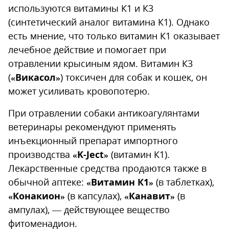
используются витамины К1 и К3
(синтетический аналог витамина К1). Однако
есть мнение, что только витамин К1 оказывает
лечебное действие и помогает при
отравлении крысиным ядом. Витамин К3
(
«Викасол»
) токсичен для собак и кошек, он
может усиливать кровопотерю.
При отравлении собаки антикоагулянтами
ветеринары рекомендуют применять
инъекционный препарат импортного
производства
«K-Ject»
(витамин К1).
Лекарственные средства продаются также в
обычной аптеке:
«Витамин К1»
(в таблетках),
«Конакион»
(в капсулах),
«Канавит»
(в
ампулах), — действующее вещество
фитоменадион.