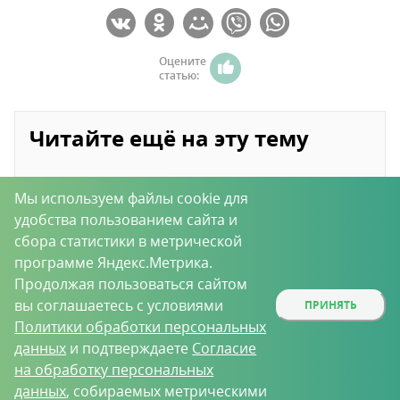
Оцените
статью:
Читайте ещё на эту тему
Мы используем файлы cookie для
удобства пользованием сайта и
сбора статистики в метрической
программе Яндекс.Метрика.
Продолжая пользоваться сайтом
вы соглашаетесь с условиями
ПРИНЯТЬ
Как избавиться от
Пищевые
«Ратобор» и
мышей и крыс в
отравления
«Котофей» - точный
Политики обработки персональных
погребе
прицел на крыс и
данных
и подтверждаете
Согласие
мышей!
на обработку персональных
данных
, собираемых метрическими