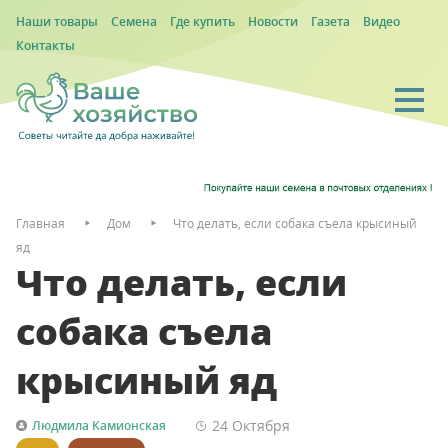
Наши товары
Семена
Где купить
Новости
Газета
Видео
Контакты
Главная
Дом
Что делать, если собака съела крысиный
яд
Что делать, если
собака съела
крысиный яд
24 Октября
Людмила Камионская