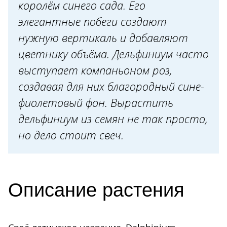
Д. гибридный, или культурный
королём синего сада. Его
(D. x hybridum)
элегантные побеги создают
нужную вертикаль и добавляют
Марфинские гибриды
цветнику объёма. Дельфиниум часто
Новозеландские гибриды (New
выступает компаньоном роз,
Millennium Delphiniums)
создавая для них благородный сине-
Шотландские гибриды, или
фиолетовый фон. Вырастить
Хайлендер (Highlander)
дельфиниум из семян не так просто,
Дельфиниум многолетний
но дело стоит свеч.
посадка семенами и уход
Покупка семян
Сроки посадки
Описание растения
Подготовка семян
Подготовка тары и грунта