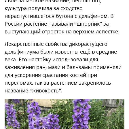
Своё латинское название, Delphinium,
Уход за рассадой
культура получила за сходство
нераспустившегося бутона с дельфином. В
Пикировка
России растение называли “шпорник” за
Дельфиниум посадка и уход
выступающий отросток на верхнем лепестке.
Высадка рассады
Лекарственные свойства дикорастущего
Поливы и подкормки
дельфиниума были известны ещё в средние
Регулирование цветения
века. Его настойку использовали для
заживления ран, мази и бальзамы применяли
Защита от болезней и
для ускорения срастания костей при
вредителей
переломах, так за растением закрепилось
Размножение
название “живокость”.