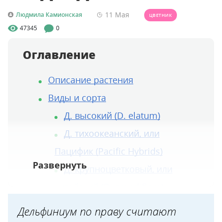
11 Мая
Людмила Камионская
ЦВЕТНИК
47345
0
Оглавление
Описание растения
Виды и сорта
Д. высокий (D. elatum)
Д. тихоокеанский, или
Пацифик (Pacific Hybrids)
Д. крупноцветковый, или
китайский (D. grandiflora)
Д. белладонна (D. belladonna)
Дельфиниум по праву считают