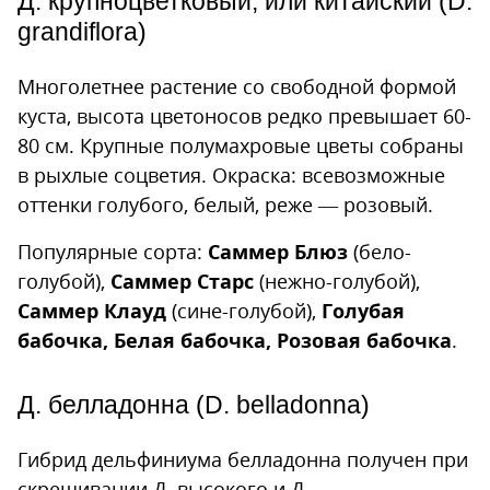
Д. крупноцветковый, или китайский (D.
grandiflora)
Многолетнее растение со свободной формой
куста, высота цветоносов редко превышает 60-
80 см. Крупные полумахровые цветы собраны
в рыхлые соцветия. Окраска: всевозможные
оттенки голубого, белый, реже — розовый.
Популярные сорта:
Саммер Блюз
(бело-
голубой),
Саммер Старс
(нежно-голубой),
Саммер Клауд
(сине-голубой),
Голубая
бабочка, Белая бабочка, Розовая бабочка
.
Д. белладонна (D. belladonna)
Гибрид дельфиниума белладонна получен при
скрещивании Д. высокого и Д.