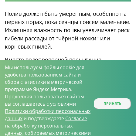
Полив должен быть умеренным, особенно на
первых порах, пока сеянцы совсем маленькие.
Излишняя влажность почвы увеличивает риск
гибели рассады от “чёрной ножки” или
корневых гнилей.
Вместо водопроводной воды лучше
Мы используем файлы cookie для
использовать раствор препаратов с сенной
удобства пользованием сайта и
палочкой:
“Бактерра”
,
“Фитоспорин”,
сбора статистики в метрической
“Алирин”, “Гамаир”
. Бактерии поселяются в
программе Яндекс.Метрика.
корнях растений, выделяют антибиотические
Продолжая пользоваться сайтом
вещества и стимуляторы роста, что
вы соглашаетесь с условиями
ПРИНЯТЬ
способствует развитию сеянцев и укреплению
Политики обработки персональных
их иммунитета.
данных
и подтверждаете
Согласие
на обработку персональных
данных
, собираемых метрическими
Пикировка