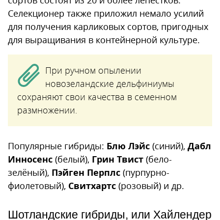
сортов состоят из 20 и более лепестков.
Селекционер также приложил немало усилий
для получения карликовых сортов, пригодных
для выращивания в контейнерной культуре.
При ручном опылении
новозеландские дельфиниумы
сохраняют свои качества в семенном
размножении.
Популярные гибриды:
Блю Лэйс
(синий),
Дабл
Инносенс
(белый),
Грин Твист
(бело-
зелёный),
Пэйген Перплс
(пурпурно-
фиолетовый),
Свитхартс
(розовый) и др.
Шотландские гибриды, или Хайлендер