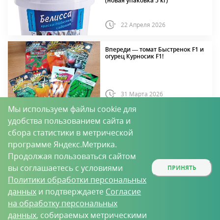
(новая упаковка 5 кг)
22 Апреля 2026
Впереди — томат Быстренок F1 и
огурец Курносик F1!
31 Марта 2026
Мы используем файлы cookie для
Иксодовый клещ Hyalomma: не
удобства пользованием сайта и
только сторожит жертву в траве,
сбора статистики в метрической
но и бегает за ней!
программе Яндекс.Метрика.
25 Марта 2026
Продолжая пользоваться сайтом
вы соглашаетесь с условиями
ПРИНЯТЬ
Последние материалы
Политики обработки персональных
данных
и подтверждаете
Согласие
на обработку персональных
данных
, собираемых метрическими
Для чего нужны почвопокровные