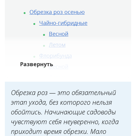
Обрезка роз осенью
Чайно-гибридные
Весной
Летом
Флорибунда
Весной
Летом
Плетистые и почвопокровные
Обрезка роз — это обязательный
этап ухода, без которого нельзя
Весной
обойтись. Начинающие садоводы
чувствуют себя неуверенно, когда
Летом
приходит время обрезки. Мало
Кустовые и парковые