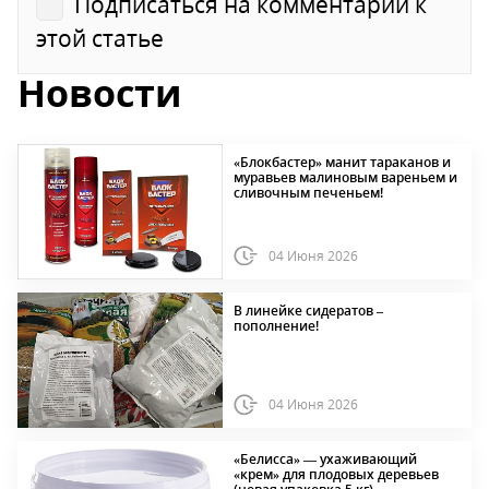
Подписаться на комментарии к
этой статье
Новости
«Блокбастер» манит тараканов и
муравьев малиновым вареньем и
сливочным печеньем!
04 Июня 2026
В линейке сидератов –
пополнение!
04 Июня 2026
«Белисса» — ухаживающий
«крем» для плодовых деревьев