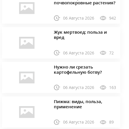
почвопокровные растения?
06 Августа 2026
942
Жук мертвоед: польза и
вред
06 Августа 2026
72
Нужно ли срезать
картофельную ботву?
06 Августа 2026
163
Пижма: виды, польза,
применение
06 Августа 2026
89