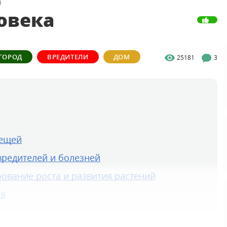
а
овека
ГОРОД
ВРЕДИТЕЛИ
ДОМ
25181
3
лещей
 вредителей и болезней
рование роста и развития растений
ов