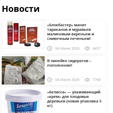
Новости
«Блокбастер» манит
тараканов и муравьев
малиновым вареньем и
сливочным печеньем!
04 Июня 2026
4457
В линейке сидератов –
пополнение!
04 Июня 2026
7768
«Белисса» — ухаживающий
«крем» для плодовых
деревьев (новая упаковка 5
кг)