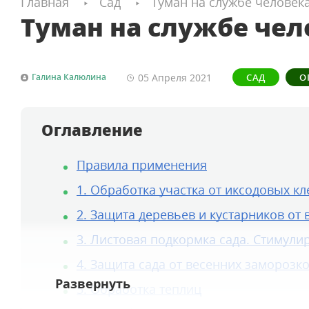
Главная
Сад
Туман на службе человек
Туман на службе чел
05 Апреля
2021
Галина Калюлина
САД
О
Оглавление
Правила применения
1. Обработка участка от иксодовых к
2. Защита деревьев и кустарников от
3. Листовая подкормка сада. Стимули
4. Защита сада от весенних заморозк
5. Обработка теплиц