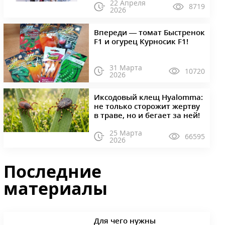
22 Апреля
8719
2026
Впереди — томат Быстренок
F1 и огурец Курносик F1!
31 Марта
10720
2026
Иксодовый клещ Hyalomma:
не только сторожит жертву
в траве, но и бегает за ней!
25 Марта
66595
2026
Последние
материалы
Для чего нужны