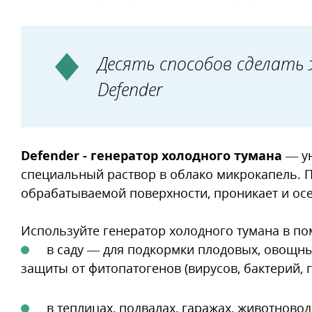
6. Дезинфекция домашней фермы
7. Уход за газоном
8. Уничтожение комаров на загородн
Десять способов сделать
9. Дезинфекция погребов и подвалов
Defender
10. Обработка осиных гнёзд
Defender - генератор холодного тумана
— ун
специальный раствор в облако микрокапель. 
обрабатываемой поверхности, проникает и осе
Используйте генератор холодного тумана в по
в саду — для подкормки плодовых, овощных 
защиты от фитопатогенов (вирусов, бактерий, 
в теплицах, подвалах, гаражах, животново