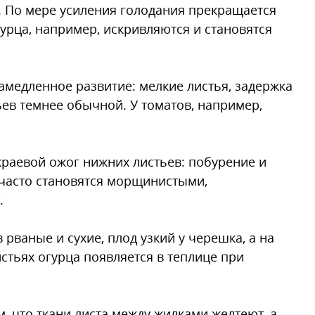
. По мере усиления голодания прекращается
урца, например, искривляются и становятся
медленное развитие: мелкие листья, задержка
ьев темнее обычной. У томатов, например,
краевой ожог нижних листьев: побурение и
 часто становятся морщинистыми,
.
рваные и сухие, плод узкий у черешка, а на
истьях огурца появляется в теплице при
, что ткани листа между жилками желтеют, а