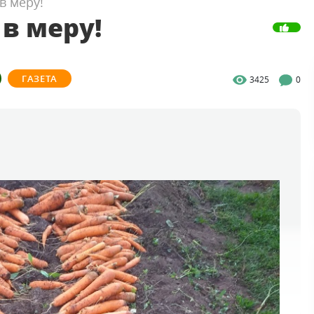
в меру!
в меру!
ГАЗЕТА
3425
0