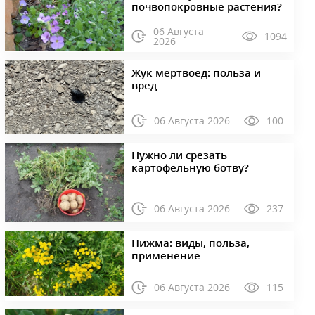
почвопокровные растения?
06 Августа
1094
2026
Жук мертвоед: польза и
вред
06 Августа 2026
100
Нужно ли срезать
картофельную ботву?
06 Августа 2026
237
Пижма: виды, польза,
применение
06 Августа 2026
115