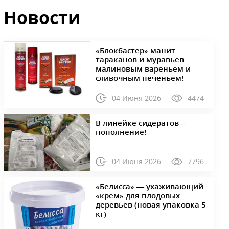
Новости
«Блокбастер» манит
тараканов и муравьев
малиновым вареньем и
сливочным печеньем!
04 Июня 2026
4474
В линейке сидератов –
пополнение!
04 Июня 2026
7796
«Белисса» — ухаживающий
«крем» для плодовых
деревьев (новая упаковка 5
кг)