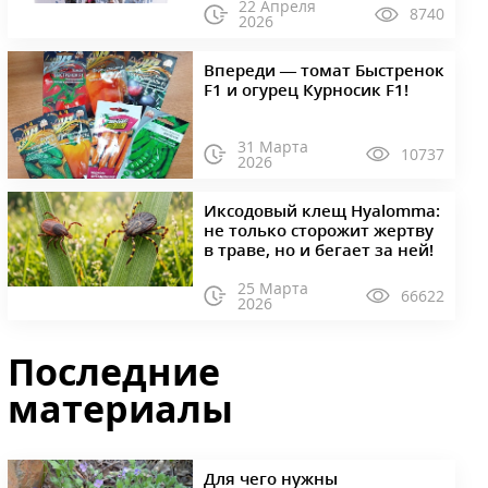
22 Апреля
8740
2026
Впереди — томат Быстренок
F1 и огурец Курносик F1!
31 Марта
10737
2026
Иксодовый клещ Hyalomma:
не только сторожит жертву
в траве, но и бегает за ней!
25 Марта
66622
2026
Последние
материалы
Для чего нужны