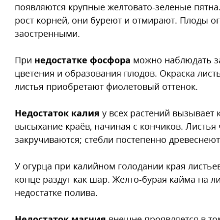
появляются крупные желтовато-зеленые пятна
рост корней, они буреют и отмирают. Плоды ог
заостренными.
При
недостатке фосфора
можно наблюдать за
цветения и образования плодов. Окраска лист
листья приобретают фиолетовый оттенок.
Недостаток калия
у всех растений вызывает 
высыхание краёв, начиная с кончиков. Листья
закручиваются; стебли постепенно древеснеют
У огурца при калийном голодании края листьев 
конце раздут как шар. Желто-бурая кайма на л
недостатке полива.
Недостаток магния
внешне проявляется в том