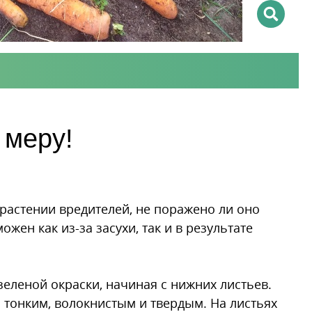
 меру!
растении вре­ди­те­лей, не поражено ли оно
ен как из-за засухи, так и в результате
еленой окраски, начиная с нижних листьев.
я тонким, волокнистым и твердым. На листьях