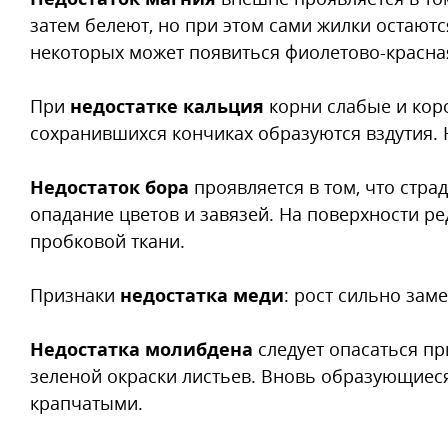
затем белеют, но при этом сами жилки остаютс
некоторых может появиться фиолетово-красна
При
недостатке кальция
корни слабые и коро
сохранившихся кончиках образуются вздутия. 
Недостаток бора
проявляется в том, что стра
опадание цветов и завязей. На по­верх­нос­ти р
пробковой ткани.
Признаки
недостатка меди
: рост сильно зам
Недостатка молибдена
следует опасаться пр
зеленой окраски листьев. Вновь образующиеся
крапчатыми.