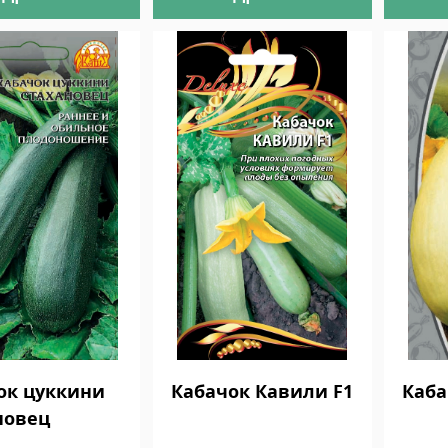
ок цуккини
Кабачок Кавили F1
Каба
новец