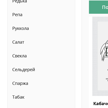
Редька
По
Репа
Руккола
Салат
Свекла
Сельдерей
Спаржа
Табак
Кабач