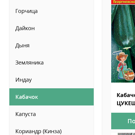
Горчица
Дайкон
Дыня
Земляника
Индау
Кабач
Кабачок
ЦУКЕШ
Капуста
По
Кориандр (Кинза)