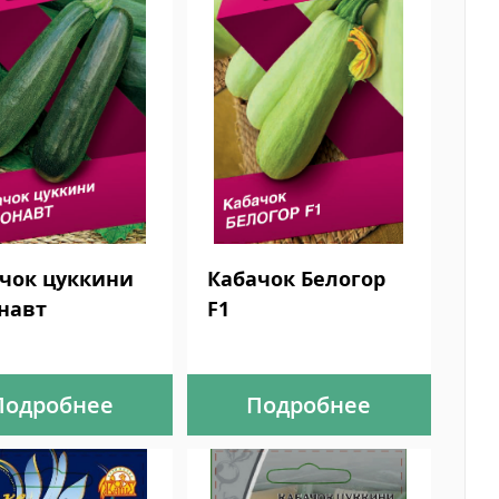
чок цуккини
Кабачок Белогор
навт
F1
Подробнее
Подробнее