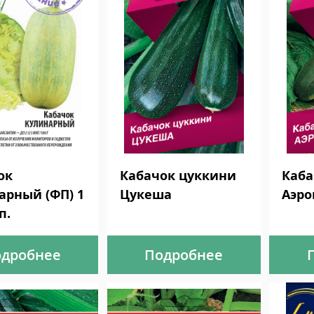
ок
Кабачок цуккини
Каба
арный (ФП) 1
Цукеша
Аэро
п.
дробнее
Подробнее