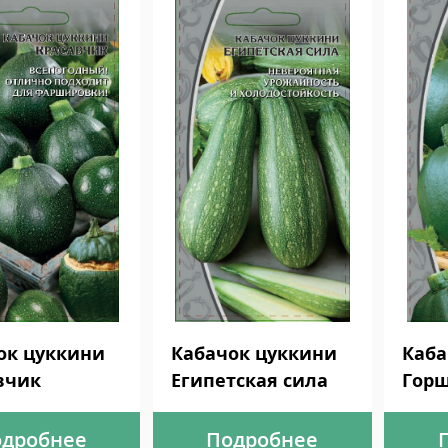
ок цуккини
Кабачок цуккини
Каба
вчик
Египетская сила
Гор
дробнее
Подробнее