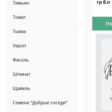
гр б.п
Тимьян
Томат
По
Тыква
Укроп
Фасоль
Шпинат
Щавель
Семена "Добрые соседи"