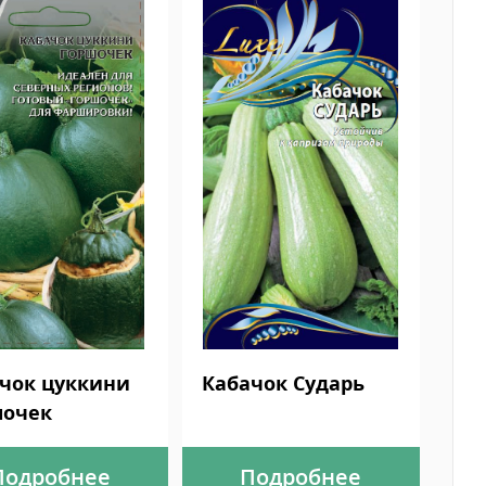
чок цуккини
Кабачок Сударь
шочек
Подробнее
Подробнее