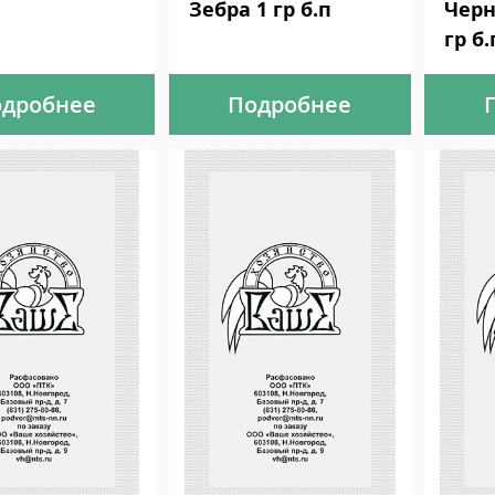
Зебра 1 гр б.п
Черн
гр б.
дробнее
Подробнее