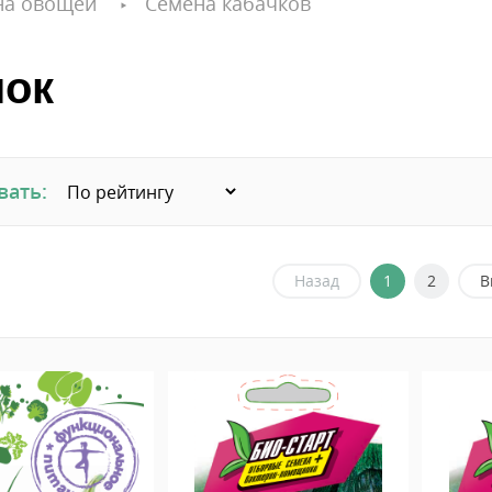
на овощей
Семена кабачков
чок
вать:
Назад
1
2
В