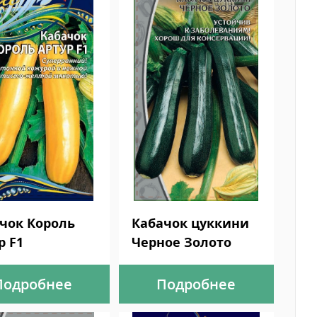
чок Король
Кабачок цуккини
р F1
Черное Золото
Подробнее
Подробнее