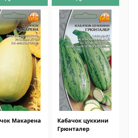
чок Макарена
Кабачок цуккини
Грюнталер