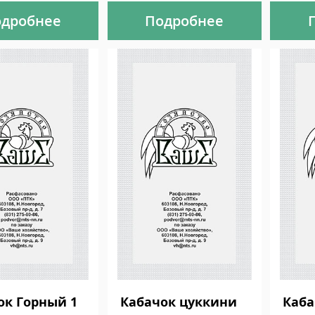
дробнее
Подробнее
ок Горный 1
Кабачок цуккини
Каба