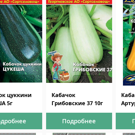
ок цуккини
Кабачок
Каба
А 5г
Грибовские 37 10г
Арту
дробнее
Подробнее