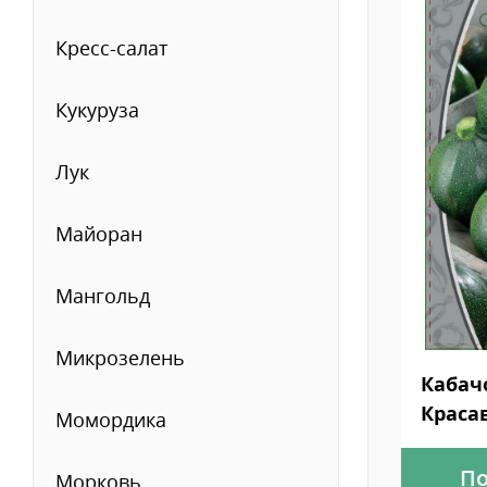
Кресс-салат
Кукуруза
Лук
Майоран
Мангольд
Микрозелень
Кабач
Краса
Момордика
По
Морковь