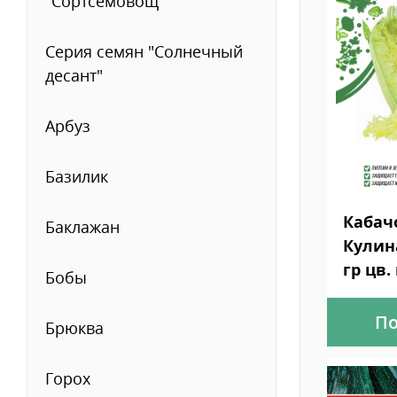
"Сортсемовощ""
Серия семян "Солнечный
десант"
Арбуз
Базилик
Кабач
Баклажан
Кулин
гр цв. 
Бобы
По
Брюква
Горох