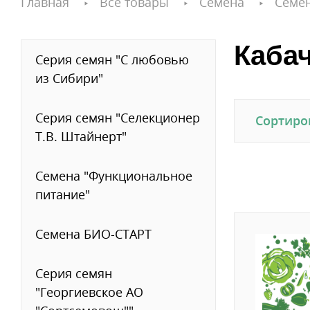
Главная
Все товары
Семена
Семе
Каба
Серия семян "С любовью
из Сибири"
Серия семян "Селекционер
Сортиро
Т.В. Штайнерт"
Семена "Функциональное
питание"
Семена БИО-СТАРТ
Серия семян
"Георгиевское АО