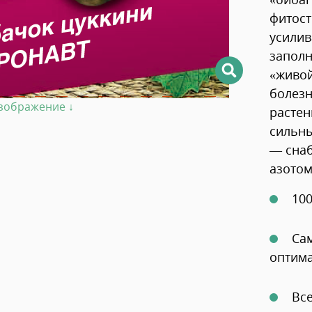
фитост
усилив
заполн
«живой
болезн
изображение ↓
растен
сильны
— снаб
азотом
100
Сам
оптима
Все