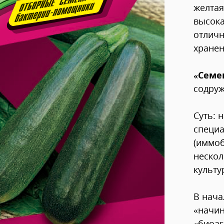
желтая
высока
отличн
хранен
«Семе
содруж
Суть: 
специ
(иммо
нескол
культу
В нача
«начин
«биоа