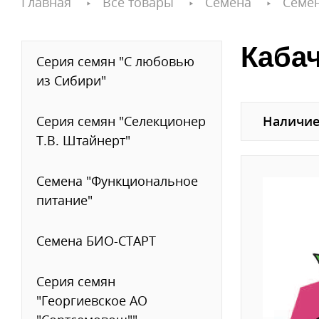
Главная
Все товары
Семена
Семе
Каба
Серия семян "С любовью
из Сибири"
Серия семян "Селекционер
Наличие
Т.В. Штайнерт"
Семена "Функциональное
питание"
Семена БИО-СТАРТ
Серия семян
"Георгиевское АО