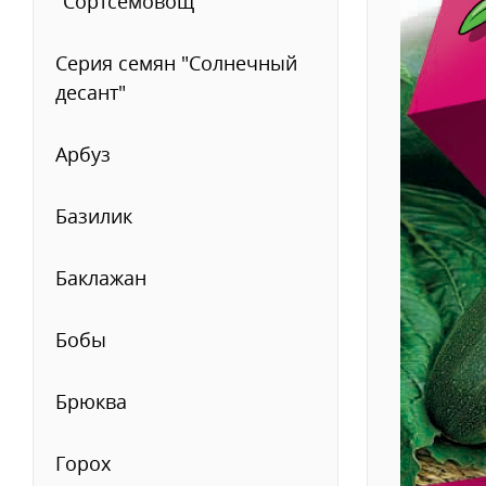
"Сортсемовощ""
Серия семян "Солнечный
десант"
Арбуз
Базилик
Баклажан
Бобы
Брюква
Горох