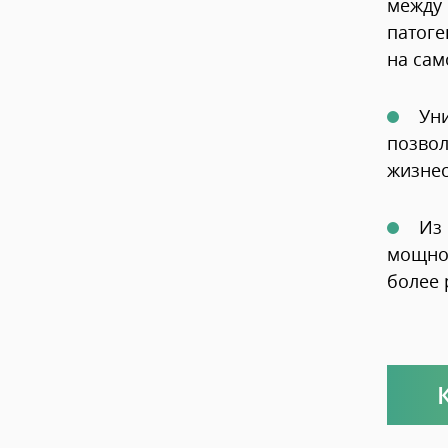
между 
патоге
на сам
Уни
позвол
жизнес
Из 
мощной
более 