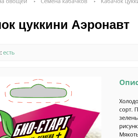
на овощей
Семена кабачков
Кабачок цукк
чок цуккини Аэронавт
:
есть
Опи
Холодо
сорт. 
зелены
рисунк
Мякоть