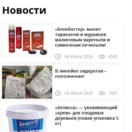
Новости
«Блокбастер» манит
тараканов и муравьев
малиновым вареньем и
сливочным печеньем!
04 Июня 2026
4562
В линейке сидератов –
пополнение!
04 Июня 2026
7937
«Белисса» — ухаживающий
«крем» для плодовых
деревьев (новая упаковка 5
кг)