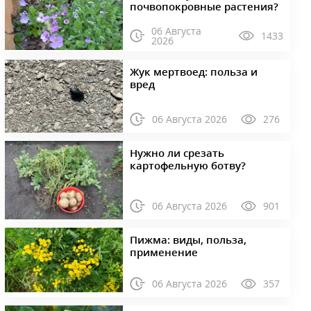
почвопокровные растения?
06 Августа
1433
2026
Жук мертвоед: польза и
вред
06 Августа 2026
276
Нужно ли срезать
картофельную ботву?
06 Августа 2026
901
Пижма: виды, польза,
применение
06 Августа 2026
357