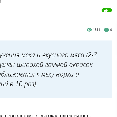
й
1811
0
чения меха и вкусного мяса (2-3
 ценен широкой гаммой окрасок
иближается к меху норки и
ий в 10 раз).
дешевых кормов, высокая плодовитость,