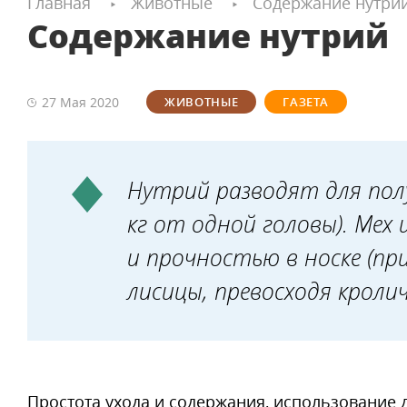
Главная
Животные
Содержание нутри
Содержание нутрий
27 Мая
2020
ЖИВОТНЫЕ
ГАЗЕТА
Нутрий разводят для полу
кг от одной головы). Мех
и прочностью в носке (пр
лисицы, превосходя кролич
Простота ухода и содержания, использование 