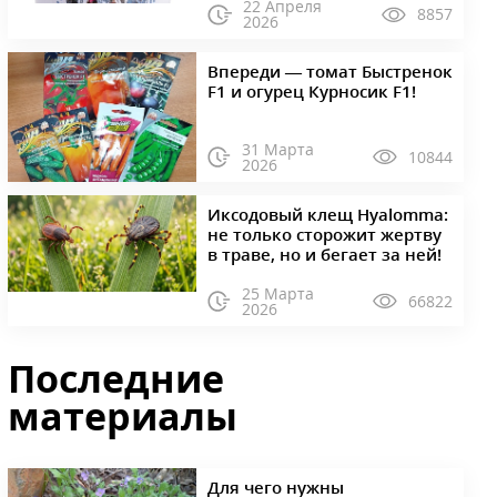
22 Апреля
8857
2026
Впереди — томат Быстренок
F1 и огурец Курносик F1!
31 Марта
10844
2026
Иксодовый клещ Hyalomma:
не только сторожит жертву
в траве, но и бегает за ней!
25 Марта
66822
2026
Последние
материалы
Для чего нужны