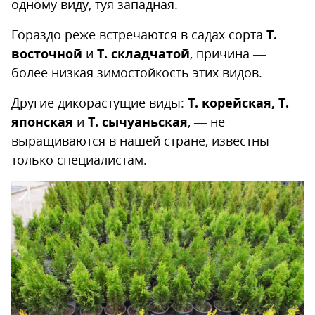
одному виду, туя западная.
Другие сорта
Желтые сорта
Гораздо реже встречаются в садах сорта
Т.
восточной
и
Т. складчатой
, причина —
Рейнголд
более низкая зимостойкость этих видов.
Голден Таффет
Другие дикорастущие виды:
Т. корейская, Т.
Файер Чиф
японская
и
Т. сычуаньская
, — не
Санкист
выращиваются в нашей стране, известны
Янтарь
только специалистам.
Еллоу Риббон
Несколько советов по уходу за
туями весной