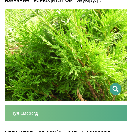
название переводится как “изумруд”.
Туя Смарагд