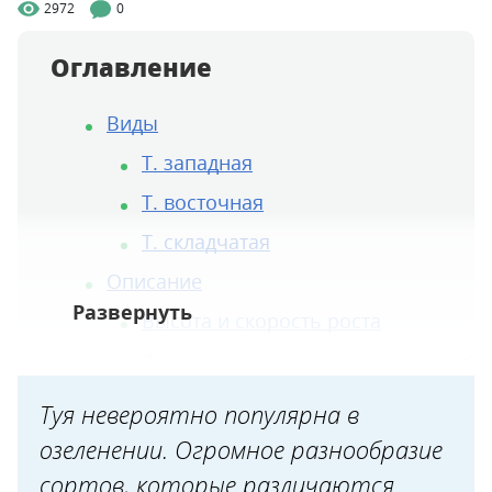
2972
0
Оглавление
Виды
Т. западная
Т. восточная
Т. складчатая
Описание
Высота и скорость роста
Форма кроны и окраска
Условия выращивания
Туя невероятно популярна в
Популярные сорта туи
озеленении. Огромное разнообразие
Сорта для живой изгороди
сортов, которые различаются