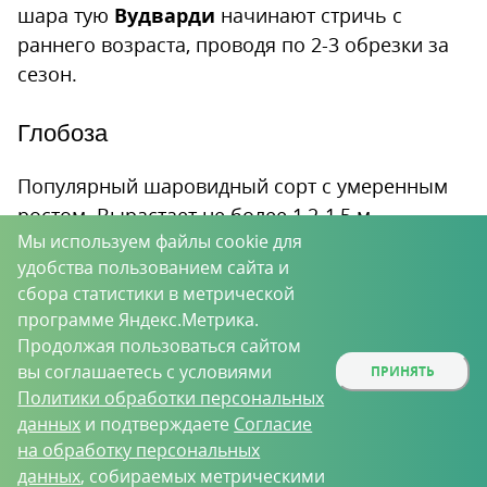
шара тую
Вудварди
начинают стричь с
раннего возраста, проводя по 2-3 обрезки за
сезон.
Глобоза
Популярный шаровидный сорт с умеренным
ростом. Вырастает не более 1,2-1,5 м,
Мы используем файлы cookie для
формирует плотную крону.
удобства пользованием сайта и
Туя
Глобоза
— “классика” среди шаровидных
сбора статистики в метрической
сортов, морозостойкая, достаточно
программе Яндекс.Метрика.
Продолжая пользоваться сайтом
неприхотливая в выращивании.
вы соглашаетесь с условиями
ПРИНЯТЬ
Окраска хвои меняет оттенки в течение
Политики обработки персональных
данных
и подтверждаете
Согласие
сезона. Молодые приросты в начале лета
на обработку персональных
салатово-зеленые, затем хвоя становится
данных
, собираемых метрическими
изумрудно-зеленой, а с приходом холодов