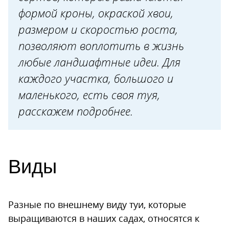
формой кроны, окраской хвои,
Брабант
размером и скоростью роста,
Смарагд
позволяют воплотить в жизнь
Колумна
любые ландшафтные идеи. Для
Другие сорта
каждого участка, большого и
Шаровидные сорта
маленького, есть своя туя,
Голден глоб
расскажем подробнее.
Вудварди
Глобоза
Карликовые сорта
Виды
Даника
Тедди
Разные по внешнему виду туи, которые
Мириам
выращиваются в наших садах, относятся к