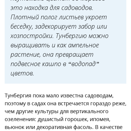
это находка для садоводов.
Высадка рассады
Плотный полог листьев укроет
Выбор места и уход
беседку, задекорирует забор или
Защита от болезней и
хозпостройки. Тунбергию можно
вредителей
выращивать и как ампельное
Зимовка
растение, она превращает
подвесное кашпо в “водопад”
цветов.
Тунбергия пока мало известна садоводам,
поэтому в садах она встречается гораздо реже,
чем другие культуры для вертикального
озеленения: душистый горошек, ипомея,
вьюнок или декоративная фасоль. В качестве