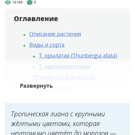
18189
0
Оглавление
Описание растения
Виды и сорта
Т. крылатая (Thunbergia alata)
Т. крупноцветковая
(Thunbergia grandiflora)
Другие виды
Тунбергия посадка и уход
Подготовка семян
Тропическая лиана с крупными
Посев семян
жёлтыми цветами, которая
Уход за рассадой
неутомимо цветёт до морозов —