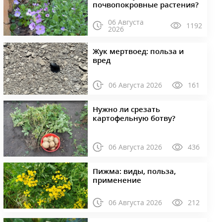
почвопокровные растения?
06 Августа
1192
2026
Жук мертвоед: польза и
вред
06 Августа 2026
161
Нужно ли срезать
картофельную ботву?
06 Августа 2026
436
Пижма: виды, польза,
применение
06 Августа 2026
212