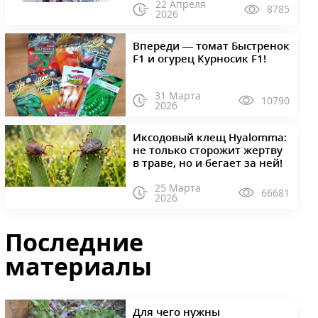
22 Апреля
8785
2026
Впереди — томат Быстренок
F1 и огурец Курносик F1!
31 Марта
10790
2026
Иксодовый клещ Hyalomma:
не только сторожит жертву
в траве, но и бегает за ней!
25 Марта
66681
2026
Последние
материалы
Для чего нужны