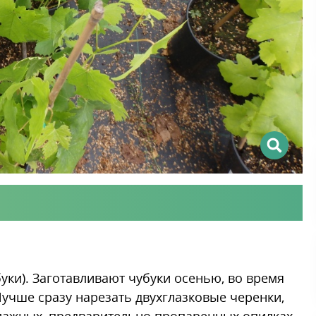
ки). Заготавливают чубуки осенью, во время
Лучше сразу нарезать двухглазковые черенки,
 влажных, предварительно пропаренных опилках