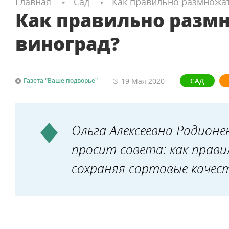
Главная
Сад
Как правильно размножат
Как правильно разм
виноград?
19 Мая
2020
Газета "Ваше подворье"
САД
Ольга Алексеевна Радионен
просит совета: как прав
сохраняя сортовые качес