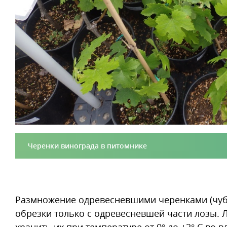
Черенки винограда в питомнике
Размножение одревесневшими черенками (чубу
обрезки только с одревесневшей части лозы. 
хранить их при температуре от 0° до +2° С во