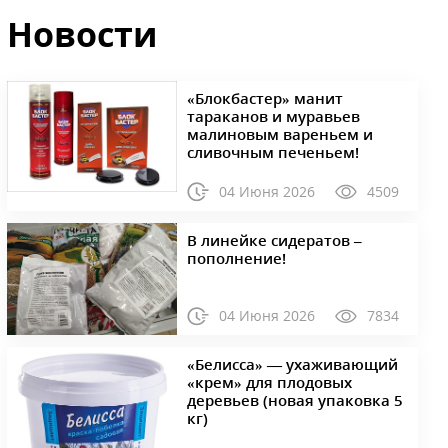
Новости
«Блокбастер» манит
тараканов и муравьев
малиновым вареньем и
сливочным печеньем!
04 Июня 2026
4509
В линейке сидератов –
пополнение!
04 Июня 2026
7834
«Белисса» — ухаживающий
«крем» для плодовых
деревьев (новая упаковка 5
кг)