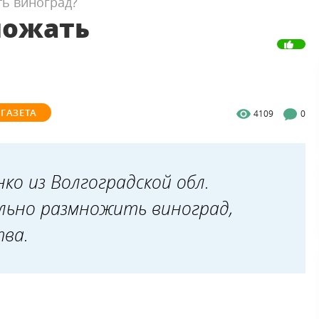
ь виноград?
ножать
ГАЗЕТА
4109
0
ко из Волгоградской обл.
ильно размножить виноград,
тва.