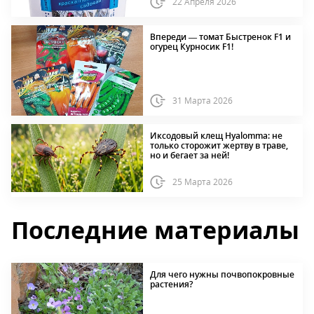
22 Апреля 2026
Впереди — томат Быстренок F1 и
огурец Курносик F1!
31 Марта 2026
Иксодовый клещ Hyalomma: не
только сторожит жертву в траве,
но и бегает за ней!
25 Марта 2026
Последние материалы
Для чего нужны почвопокровные
растения?