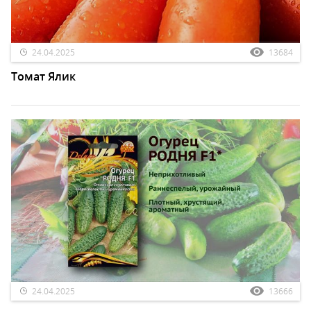
24.04.2025
13684
Томат Ялик
24.04.2025
13666