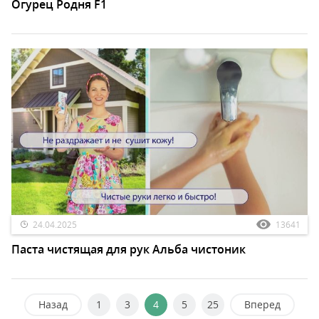
Огурец Родня F1
24.04.2025
13641
Паста чистящая для рук Альба чистоник
Назад
1
3
4
5
25
Вперед