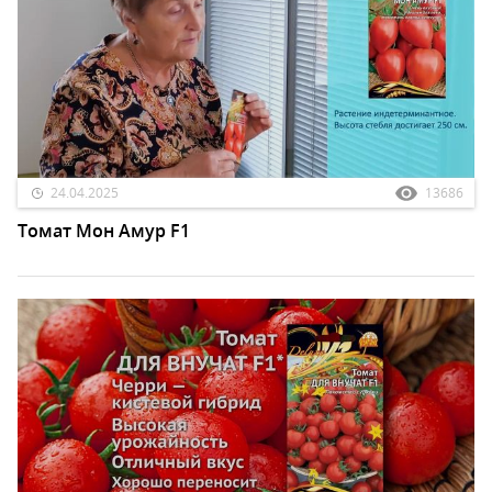
24.04.2025
13686
Томат Мон Амур F1