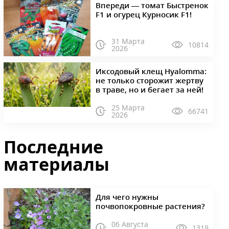
Впереди — томат Быстренок
F1 и огурец Курносик F1!
31 Марта
10814
2026
Иксодовый клещ Hyalomma:
не только сторожит жертву
в траве, но и бегает за ней!
25 Марта
66741
2026
Последние
материалы
Для чего нужны
почвопокровные растения?
06 Августа
1319