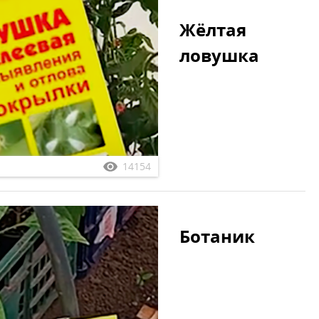
Жёлтая
ловушка
14154
Ботаник