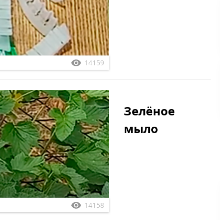
14159
Зелёное
мыло
14158