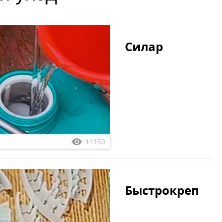
Силар
14160
Быстрокреп