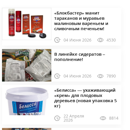
«Блокбастер» манит
тараканов и муравьев
малиновым вареньем и
сливочным печеньем!
04 Июня 2026
4530
В линейке сидератов –
пополнение!
04 Июня 2026
7890
«Белисса» — ухаживающий
«крем» для плодовых
деревьев (новая упаковка 5
кг)
22 Апреля
8814
2026