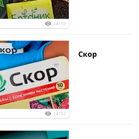
14153
Скор
14152