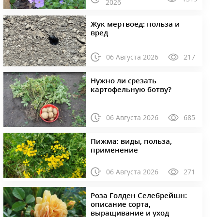
2026
Жук мертвоед: польза и
вред
06 Августа 2026
217
Нужно ли срезать
картофельную ботву?
06 Августа 2026
685
Пижма: виды, польза,
применение
06 Августа 2026
271
Роза Голден Селебрейшн:
описание сорта,
выращивание и уход