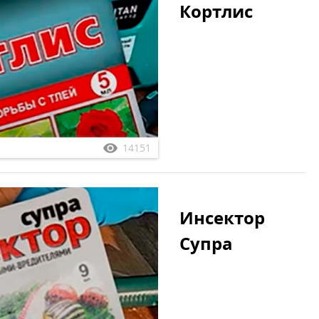
Кортлис
14151
Инсектор
Супра