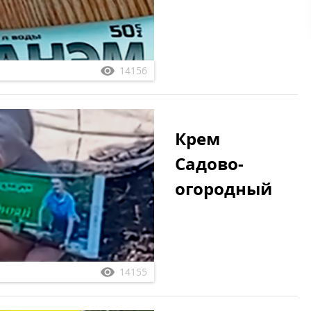
14156
Крем
Садово-
огородный
14155