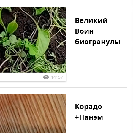
Великий
Воин
биогранулы
14157
Корадо
+Панэм