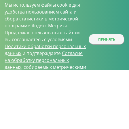
Мы используем файлы cookie для
удобства пользованием сайта и
сбора статистики в метрической
программе Яндекс.Метрика.
Продолжая пользоваться сайтом
вы соглашаетесь с условиями
ПРИНЯТЬ
Политики обработки персональных
данных
и подтверждаете
Согласие
на обработку персональных
данных
, собираемых метрическими
программами.
О проекте
Вакансии
Контрактное производство
Контакты
Нижний Новгород, Базовый проезд, д. 9
8 (831) 221-35-34
vh@vhoz.ru