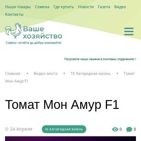
Наши товары
Семена
Где купить
Новости
Газета
Видео
Контакты
Главная
Видео лента
ТК Загородная жизнь
Томат
Мон Амур F1
Томат Мон Амур F1
24 Апреля
0
0
ТК ЗАГОРОДНАЯ ЖИЗНЬ