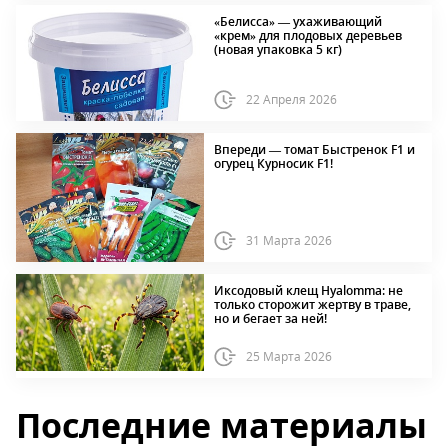
«Белисса» — ухаживающий
«крем» для плодовых деревьев
(новая упаковка 5 кг)
22 Апреля 2026
Впереди — томат Быстренок F1 и
огурец Курносик F1!
31 Марта 2026
Иксодовый клещ Hyalomma: не
только сторожит жертву в траве,
но и бегает за ней!
25 Марта 2026
Последние материалы