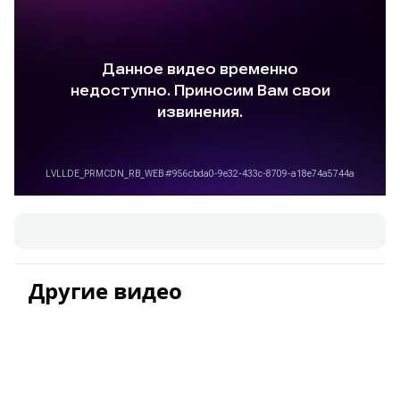
Другие видео
Корадо Усиленный
Добавка кормовая для кур
(Корадо+ Панэм) [синий],
Здравур
рекламный ролик