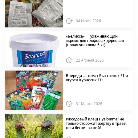
04 Июня 2026
«Белисса» — ухаживающий
«крем» для плодовых деревьев
(новая упаковка 5 кг)
22 Апреля 2026
Впереди — томат Быстренок F1 и
огурец Курносик F1!
31 Марта 2026
Иксодовый клещ Hyalomma: не
только сторожит жертву в траве,
но и бегает за ней!