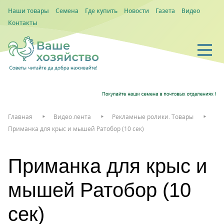
Наши товары
Семена
Где купить
Новости
Газета
Видео
Контакты
Главная
Видео лента
Рекламные ролики. Товары
Приманка для крыс и мышей Ратобор (10 сек)
Приманка для крыс и
мышей Ратобор (10
сек)