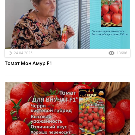
24.04.2025
13686
Томат Мон Амур F1