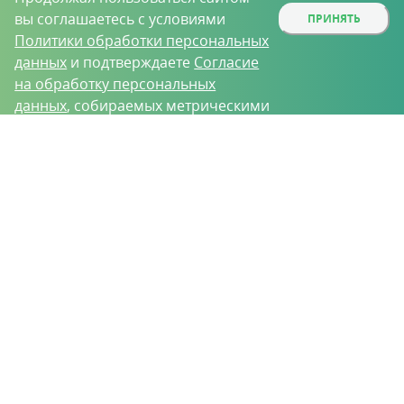
вы соглашаетесь с условиями
ПРИНЯТЬ
Политики обработки персональных
данных
и подтверждаете
Согласие
на обработку персональных
данных
, собираемых метрическими
программами.
О проекте
Вакансии
Контрактное производство
Контакты
Нижний Новгород, Базовый проезд, д. 9
8 (831) 221-35-34
vh@vhoz.ru
ООО «Ваше хозяйство» © 2019-2026
Настоящий портал носит исключительно информационный характер и ни
при каких условиях не является публичной офертой, определяемой
положениями статьи 437 (2) Гражданского кодекса Российской Федерации.
Информация является достоверной на момент публикации
Положение об обработке персональных данных