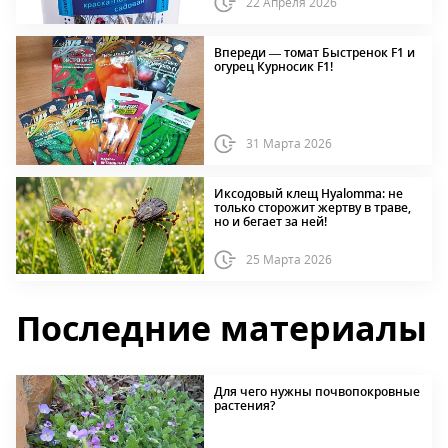
22 Апреля 2026
Впереди — томат Быстренок F1 и
огурец Курносик F1!
31 Марта 2026
Иксодовый клещ Hyalomma: не
только сторожит жертву в траве,
но и бегает за ней!
25 Марта 2026
Последние материалы
Для чего нужны почвопокровные
растения?