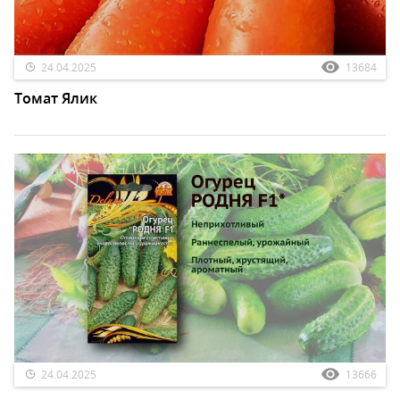
24.04.2025
13684
Томат Ялик
24.04.2025
13666