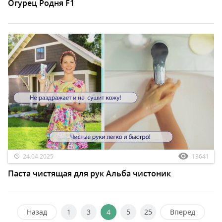
Огурец Родня F1
24.04.2025
13641
Паста чистящая для рук Альба чистоник
Назад
1
3
4
5
25
Вперед