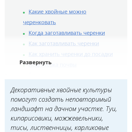
Какие хвойные можно
черенковать
Когда заготавливать черенки
Как заготавливать черенки
Как хранить черенки до посадки
Подготовка почвы
Ёмкости для укоренения
Как укоренять хвойные
Декоративные хвойные культуры
Посадка
помогут создать неповторимый
Уход
ландшафт на дачном участке. Туи,
кипарисовики, можжевельники,
Высадка на постоянное место
тисы, лиственницы, карликовые