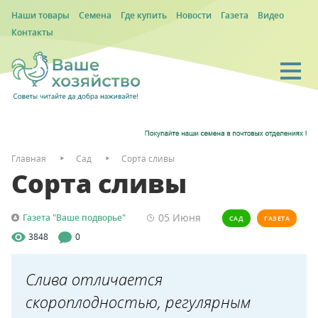
Наши товары
Семена
Где купить
Новости
Газета
Видео
Контакты
Главная
Сад
Сорта сливы
Сорта сливы
05 Июня
Газета "Ваше подворье"
САД
ГАЗЕТА
3848
0
Слива отличается
скороплодностью, регулярным