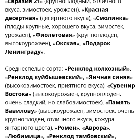
«Евразия 21»
(крупноплодный, отличного
вкуса, зимостоек, урожаен),
«Красная
десертная»
(десертного вкуса),
«Смолинка»
(плоды крупные, хорошего вкуса, зимостек,
урожаен),
«Фиолетовая»
(крупноплоден,
высокоурожаен),
«Окская», «Подарок
Ленинграду»
.
Среднеспелые сорта:
«Ренклод колхозный»,
«Ренклод куйбышевский», «Яичная синяя»
(высокозимостоек, приятного вкуса),
«Сувенир
Востока»
(высокоурожаен, крупноплоден,
очень сладкий, но слабозимостоек),
«Память
Вавилову»
(высокоурожаен, зимостоек, очень
крупноплоден, отличного вкуса, кожура
янтарного цвета),
«Ромен», «Аврора»,
«Любимица», «Ренклод тамбовский»,