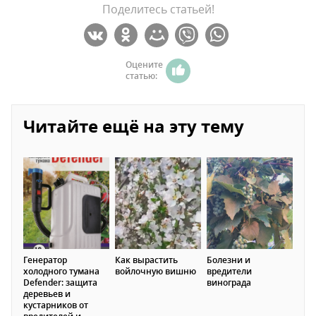
Поделитесь статьей!
Оцените
статью:
Читайте ещё на эту тему
Генератор
Как вырастить
Болезни и
холодного тумана
войлочную вишню
вредители
Defender: защита
винограда
деревьев и
кустарников от