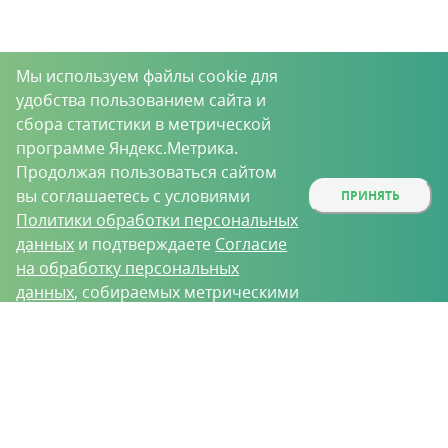
Мы используем файлы cookie для
удобства пользованием сайта и
сбора статистики в метрической
программе Яндекс.Метрика.
Продолжая пользоваться сайтом
вы соглашаетесь с условиями
ПРИНЯТЬ
Политики обработки персональных
данных
и подтверждаете
Согласие
на обработку персональных
данных
, собираемых метрическими
программами.
О проекте
Вакансии
Контрактное производство
Контакты
Нижний Новгород, Базовый проезд, д. 9
8 (831) 221-35-34
vh@vhoz.ru