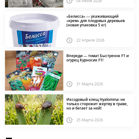
04 Июня 2026
«Белисса» — ухаживающий
«крем» для плодовых деревьев
(новая упаковка 5 кг)
22 Апреля 2026
Впереди — томат Быстренок F1 и
огурец Курносик F1!
31 Марта 2026
Иксодовый клещ Hyalomma: не
только сторожит жертву в траве,
но и бегает за ней!
25 Марта 2026