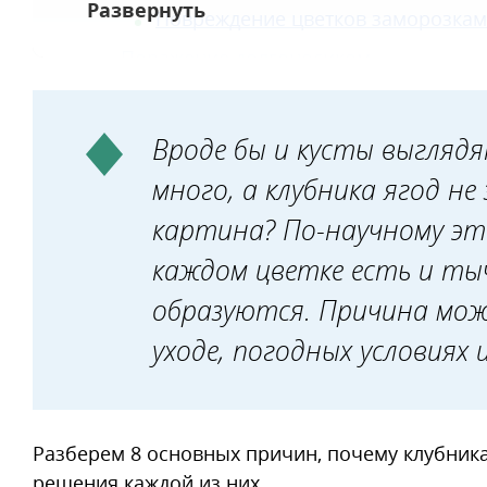
Повреждение цветков заморозка
Поражение долгоносиком
Старение кустов и вирусные боле
Вроде бы и кусты выглядя
много, а клубника ягод не
картина? По-научному эт
каждом цветке есть и тыч
образуются. Причина мо
уходе, погодных условиях
Разберем 8 основных причин, почему клубника
решения каждой из них.