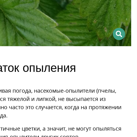
аток опыления
ивая погода, насекомые-опылители (пчелы,
ся тяжелой и липкой, не высыпается из
о часто это случается, когда на протяжении
да.
ичные цветки, а значит, не могут опыляться
ия-опылители других сортов.