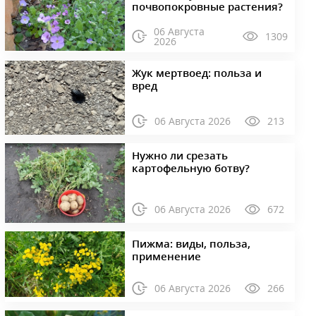
почвопокровные растения?
06 Августа
1309
2026
Жук мертвоед: польза и
вред
06 Августа 2026
213
Нужно ли срезать
картофельную ботву?
06 Августа 2026
672
Пижма: виды, польза,
применение
06 Августа 2026
266