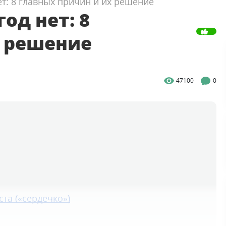
нет: 8 главных причин и их решение
од нет: 8
х решение
47100
0
та («сердечко»)