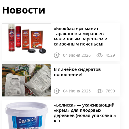
Новости
«Блокбастер» манит
тараканов и муравьев
малиновым вареньем и
сливочным печеньем!
04 Июня 2026
4529
В линейке сидератов –
пополнение!
04 Июня 2026
7890
«Белисса» — ухаживающий
«крем» для плодовых
деревьев (новая упаковка 5
кг)