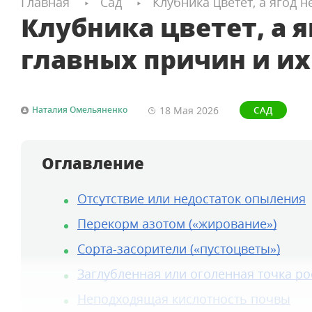
Главная
Сад
Клубника цветет, а ягод 
Клубника цветет, а яг
главных причин и и
18 Мая
2026
Наталия Омельяненко
САД
Оглавление
Отсутствие или недостаток опыления
Перекорм азотом («жирование»)
Сорта-засорители («пустоцветы»)
Заглубленная или оголенная точка рос
Неподходящая кислотность почвы