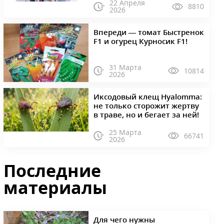
22 Апреля
8810
2026
Впереди — томат Быстренок
F1 и огурец Курносик F1!
31 Марта
10814
2026
Иксодовый клещ Hyalomma:
не только сторожит жертву
в траве, но и бегает за ней!
25 Марта
66741
2026
Последние
материалы
Для чего нужны