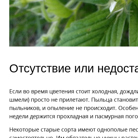
Отсутствие или недост
Если во время цветения стоит холодная, дождл
шмели) просто не прилетают. Пыльца становит
пыльников, и опыление не происходит. Особенн
недели держится прохладная и пасмурная пого
Некоторые старые сорта имеют однополые пест
самостоятельно. Им обязательно нужны растен