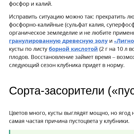
фосфор и калий.
Исправить ситуацию можно так: прекратить л
фосфорно-калийные (сульфат калия, суперфосф
органическое земледелие и не любите примен
гранулированную древесную золу
и
«Лигн
кусты по листу
борной кислотой
(2 г на 10 л 
плодов. Восстановление займет время – возмож
следующий сезон клубника придет в норму.
Сорта-засорители («пу
Цветов много, кусты выглядят мощно, но ягод 
самая частая причина пустоцвета у клубники.