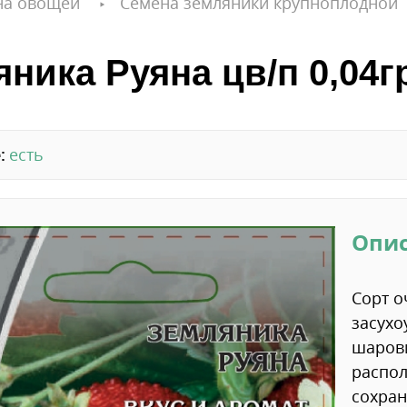
на овощей
Семена земляники крупноплодной
ника Руяна цв/п 0,04г
:
есть
Опи
Сорт о
засухо
шарови
распол
сохран