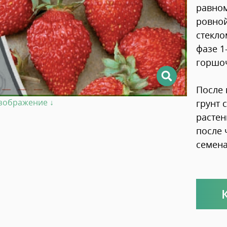
равно
ровной
стекло
фазе 1
горшо
После 
изображение ↓
грунт 
растен
после 
семена