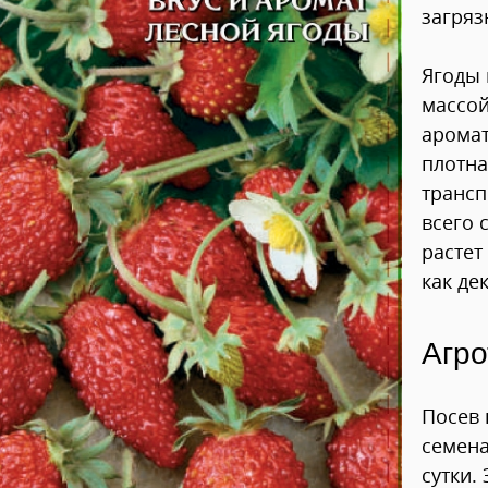
загряз
Ягоды 
массой
аромат
плотна
трансп
всего 
растет
как де
Агро
Посев 
семена
сутки.