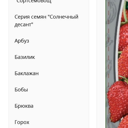
"Сортсемовощ""
Серия семян "Солнечный
десант"
Арбуз
Базилик
Баклажан
Бобы
Брюква
Горох