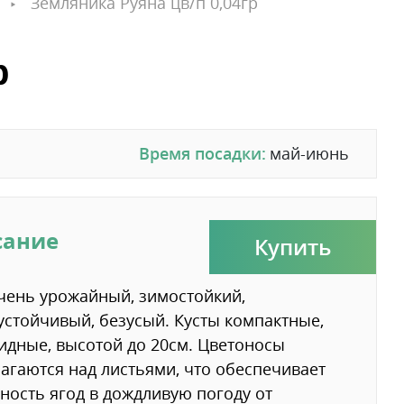
Земляника Руяна цв/п 0,04гр
р
Время посадки:
май-июнь
сание
Купить
чень урожайный, зимостойкий,
устойчивый, безусый. Кусты компактные,
дные, высотой до 20см. Цветоносы
агаются над листьями, что обеспечивает
ность ягод в дождливую погоду от