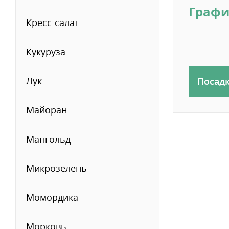
Графи
Кресс-салат
Кукуруза
Лук
Посад
Майоран
Мангольд
Микрозелень
Момордика
Морковь