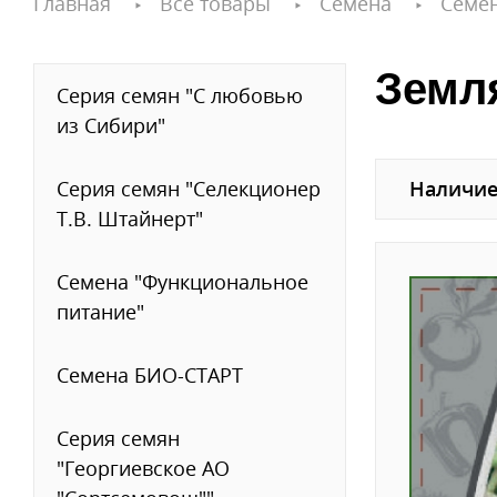
Главная
Все товары
Семена
Семе
Земля
Серия семян "С любовью
из Сибири"
Серия семян "Селекционер
Наличие
Т.В. Штайнерт"
Семена "Функциональное
питание"
Семена БИО-СТАРТ
Серия семян
"Георгиевское АО