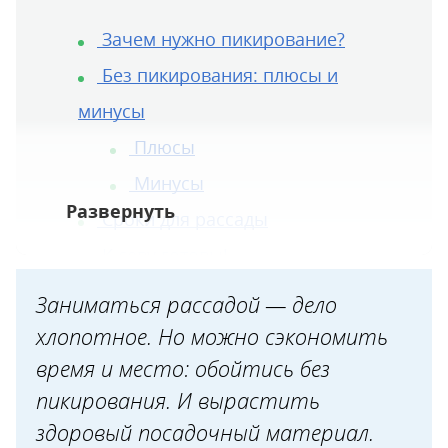
Зачем нужно пикирование?
Без пикирования: плюсы и
минусы
Плюсы
Минусы
Сроки для рассады
К севу готовы!
Рассада без пикировки
Заниматься рассадой — дело
Совет да уход
хлопотное. Но можно сэкономить
На своем опыте
время и место: обойтись без
пикирования. И вырастить
здоровый посадочный материал.