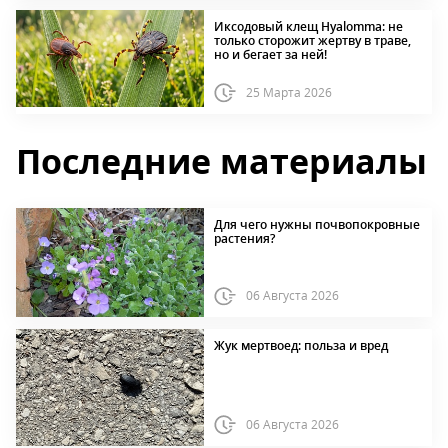
Иксодовый клещ Hyalomma: не
только сторожит жертву в траве,
но и бегает за ней!
25 Марта 2026
Последние материалы
Для чего нужны почвопокровные
растения?
06 Августа 2026
Жук мертвоед: польза и вред
06 Августа 2026