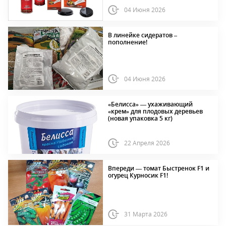
04 Июня 2026
В линейке сидератов –
пополнение!
04 Июня 2026
«Белисса» — ухаживающий
«крем» для плодовых деревьев
(новая упаковка 5 кг)
22 Апреля 2026
Впереди — томат Быстренок F1 и
огурец Курносик F1!
31 Марта 2026