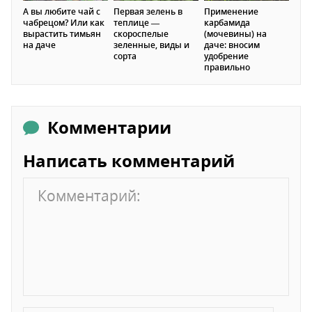
А вы любите чай с
Первая зелень в
Применение
чабрецом? Или как
теплице —
карбамида
вырастить тимьян
скороспелые
(мочевины) на
на даче
зеленные, виды и
даче: вносим
сорта
удобрение
правильно
Комментарии
Написать комментарий