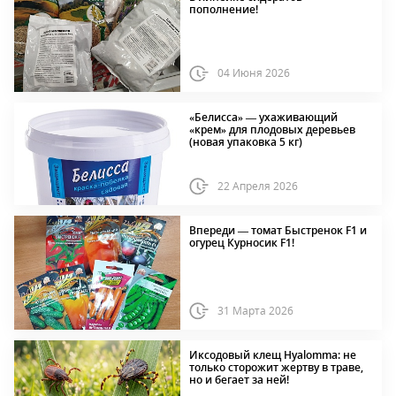
пополнение!
04 Июня 2026
«Белисса» — ухаживающий
«крем» для плодовых деревьев
(новая упаковка 5 кг)
22 Апреля 2026
Впереди — томат Быстренок F1 и
огурец Курносик F1!
31 Марта 2026
Иксодовый клещ Hyalomma: не
только сторожит жертву в траве,
но и бегает за ней!