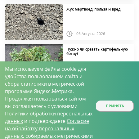
Жук мертвоед: польза и вред
06 Августа 2026
Нужно ли срезать картофельную
ботву?
Мы используем файлы cookie для
удобства пользованием сайта и
06 Августа 2026
сбора статистики в метрической
программе Яндекс.Метрика.
Пижма: виды, польза,
применение
Продолжая пользоваться сайтом
вы соглашаетесь с условиями
ПРИНЯТЬ
06 Августа 2026
Политики обработки персональных
данных
и подтверждаете
Согласие
Роза Голден Селебрейшн:
на обработку персональных
описание сорта, выращивание и
данных
, собираемых метрическими
уход