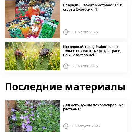
Впереди — томат Быстренок F1 и
огурец Курносик F1!
31 Марта 2026
Иксодовый клещ Hyalomma: не
только сторожит жертву в траве,
но и бегает за ней!
25 Марта 2026
Последние материалы
Для чего нужны почвопокровные
растения?
06 Августа 2026