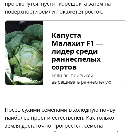
проклюнутся, пустят корешок, а затем на
поверхности земли покажется росток.
Капуста
Малахит F1 —
лидер среди
раннеспелых
сортов
Если вы привыкли выращивать раннеспелую капусту сорта «Июньская», у меня есть для вас отличная новость. «Малахит F1» — гораздо лучше. Созревает раньше, кочан плотнее, и никаких проблем с выращиванием. Поделюсь своим опытом. Описание сорта Капуста белокочанная «Малахит F1» — раннеспелый гибрид для летнего потребления. Срок вегетации: 105–107 дней. По факту кочаны оказались готовы к срезке через 88 дней от посева семян в открытый грунт. Согласитесь, это просто удивительно! Для гибрида характерно дружное созревание урожая. Кочаны имеют отличный товарный вид: округлые, плотные, выровненные по размеру. Массой головок к моменту созревания 1,5–2 кг. Первый срезанный кочан потянул почти на 1,5 кг, а тот, что остался на грядке, — еще крупнее. Окраска верхних листьев светло-зеленая, на разрезе — бело-зеленая. Сочные листья уложены плотно, без пустот, при разрезании кочана раздается ощутимый хруст. Вкус свежей капусты сладкий, сочный. Семена капусты белокочанной «Малахит F1» входят в серию Био-Старт. Семена этой серии проходят обработку комплексом полезных микроорганизмов. В их числе сенная палочка, которая защищает растения от грибных и бактериальных заболеваний и укрепляет иммунитет растения. Другие виды бактерий стимулируют рост растения с самого начала, от появления всходов, и обеспечивают его дополнительными питательными веществами. Благодаря обработке полезными микроорганизмами семена прорастают и всходят дружно, не боятся черной ножки и других грибных заболеваний. Растения стремительно развиваются и показывают великолепную урожайность. Выращивание и уход Сроки посева Чтобы ранняя капуста поспела уже в июне, посев семян нужно проводить за 3–3,5 месяца, т. е. в середине — конце марта. В это время рассаду приходится выращивать на подоконнике, что довольно сложно, ведь сеянцы крестоцветных любят свет и прохладу. В комнатных условиях рассада капусты часто получается слабой, вытянувшейся. При пересадке на постоянное место такие растения долго адаптируются, что сводит на нет забег по времени. При наличии теплицы посев можно проводить уже в первых числах апреля. Капуста — растение холодостойкое, семена прорастают даже в холодной почве, а всходы не боятся легких заморозков. Но теплицы у меня нет, поэтому я провожу посев капусты на разводочную грядку так рано, как позволяет почва. В этом году я сеяла все виды капусты 21 апреля. Регион — юг Алтайского края, Западная Сибирь. Посев Моя грядка для рассады капусты — по сути это тот же открытый грунт с небольшим дополнением в виде дуг и укрывного материала. Перед посевом семян я лишь перекапываю грядку, разравниваю поверхность граблями и провожу тяпкой две неглубоких бороздки. Ранней весной в почве еще достаточно влаги, поэтому под посадку почву я не проливаю. А чтобы мелкие горошинки семян не проваливались на глубину между частицами почвы, уплотняю дно борозды черенком тяпки. Посев семян провожу произвольно, стараясь не загущать. Семена слегка присыпаю почвой, минимально, насколько это возможно в открытом грунте, и хорошенько прихлопываю ладошкой. Давление почвы дает семенам сигнал к прорастанию. Всходы капусты появляются достаточно быстро. В прогретой земле они выскакивают через 3-4 дня после посева, но у нас земля сильно остывает зимой, поэтому всходы появляются через неделю. Всходы крестоцветных легко узнаваемы, они довольно крупные и хорошо видны. Уход за рассадой Однажды всю мою рассаду капусты съела крестоцветная блошка. Такой шокирующий опыт заставил меня хорошенько задуматься и найти способ защиты молодых растений от вредителя. Самым простым и действенным способом оказались не инсектициды, а обыкновенный укрывной материал. Под ним почва остается слегка влажной, создается легкая тень — саженцам капусты такие условия по душе. Они растут как на дрожжах. А крестоцветные блошки даже не догадываются, что рядом находится лакомство. Приходится им жевать грубые листья сурепки и пастушьей сумки. Уход за рассадой совершенно несложен. Как только всходят однолетние сорняки, провожу прополку. Обычно одной прополкой дело не ограничивается, через неделю-две нужно повторить. А заодно продергиваю сеянцы там, где взошли слишком густо. Поливаю по мере необходимости. В этом году нам повезло: весна выдалась дождливой и поливать почти не приходилось. В прошлом же году я набегалась с лейкой, ведь крестоцветным совсем не нравится жара и засуха. Почва у нас плодородная: чернозем периодически удобряется перегноем, и для роста рассады вполне хватает питательных веществ. В течение первого месяца жизни она обходится без подкормок. Пересадку рассады на постоянное место провожу примерно через месяц от появления всходов. Здесь важно ориентироваться на погоду. В жару лучше пропустить неделю и дождаться, когда погода немного успокоится. Не стоит высаживать капусту в пекло, эта культура любит прохладу. Высадка рассады Собственная рассада — это залог успеха всего мероприятия. И дело здесь не только в возможности широкого выбора сортов, но и в скорости адаптации саженцев после пересадки. Рассаду капусты практически никогда не выращивают в стаканчиках. Продается она пучками, с минимальным количеством земли на корнях. Корешки капусты очень нежные, они легко повреждаются при малейшем подсушивании. А листья у нее крупные, они активно испаряют влагу. Корни повреждены, запасы влаги не пополняются, и саженцы капусты после пересадки стоят несчастные, повесив уши. У меня процесс пересадки саженцев проходит оперативно. Корневая система находится на воздухе не дольше двух минут, поэтому растения практически не замечают, что оказались на новом месте. Я заранее готовлю грядку для высадки рассады — перекапываю, разравниваю, а затем делаю лопатой глубокие лунки. На 10-метровой грядке у меня размещается 16 саженцев белокочанной капусты, т. е. расстояние между лунками около 60 см. Весной оно кажется огромным, но уже в начале июля не остается свободного места, все закрыто крупными листьями. Лунки обильно проливаю водой. Воды уходит очень много, в каждую посадочную ямку не меньше 5 л. Такой запас воды промачивает почву на большую глубину. Корни саженцев тянутся к влаге и быстрее осваиваются на новом месте. Как только лунки готовы, начинается забег на короткую дистанцию: от рассадной грядки до новой. Выкапываю один саженец с большим земляным комом, несу его аккуратно, чтобы земля не осыпалась с корней, ставлю в лунку. От щедрости души даю ему пару горстей перегноя, присыпаю землей до настоящих листьев, хорошенько обжимаю — первый пошел! И так 16 раз. В этом году я пересаживала капусту утром. Была пасмурная погода, слегка моросил дождь, поэтому я решила не ждать до вечера. Когда днем вышло солнце, капуста слегка подвяла, но уже вечером она стояла на грядках бодрыми рядами и радостно топорщила листья. При таком способе пересадки растения не останавливаются в развитии. Даже наоборот, уже через три дня они заметно прибавляют в росте, ведь на новой грядке им становится гораздо просторнее. Уход в открытом грунте Сразу после высадки рассады я устанавливаю дуги и накрываю капусту спанбондом. Укрывной материал облегчает адаптацию пересаженных растений, поскольку защищает их от палящего солнца и иссушающего ветра. Под укрытием создается микроклимат с более влажным воздухом и меньшими перепадами между ночными и дневными температурами. Спанбонд защищает саженцы капусты от крестоцветной блошки, которая все еще свирепствует в начале июня. В это же время начинается первый лёт бабочек белянок. Они активно кружат в поисках места для яйцекладок, но улетают с моего огорода “не солоно хлебавши”. В результате весь май и июнь капуста “считает”, что мир — весьма дружественное место , и радостно растет. Мой уход за капустой заключается в поливах и подкормках. Как только саженцы адаптировались на новом месте и немного подросли, примерно через 10 дней после пересадки я провожу подкормку комплексным удобрением “Здравень Турбо для капусты и зеленных культур”. Формула NPK=15:10:20 + магний и микроэлементы идеально подходит для капусты. Ей как раз нужно много азота и калия. “Здравень Турбо для капусты и зеленных культур” В этом году лето выдалось дождливым, поэтому капуста росла как на дрожжах. Я ограничилась одной подкормкой и несколькими поливами, когда на две недели установилась жаркая засушливая погода. Растения сидят под укрытием, пока листья помещаются под дугами. К слову сказать, у гибрида “Малахит F1” весьма компактная розетка листьев. Если бы на грядке рос только он, капуста могла бы оставаться под укрытием до самого сбора урожая. Растения приземистые, не поднимаются на высокой “ноге”, как позднеспелые сорта. Листья довольно небольшие, в сравнении с другими сортами. Высота растения не превышает 30 см, а наружные нижние листья помещаются в диаметре 45-50 см. Для сравнения, позднеспелые сорта в июле достигают диаметра 80 см, а верхушки их листьев находятся на высоте 60 см. Впечатления о сорте Капуста “Малахит F1” поразила меня стремительным ростом и невероятной скоростью созревания. Пока среднеспелые и позднеспелые сорта наращивали крупные сине-зеленые листья и занимались самолюбованием, эта трудяга упорно складывала листочки в кочан. Скорость развития была настолько высокой, что я не успевала фотографировать растения. В один из дней, пробегая мимо, я заметила, что покровные листочки на кочане начали растрескиваться. Ба! а капуста-то поспела! От момента посева семян в открытый грунт до срезки первого кочана прошло чуть меньше 3 месяцев. Это даже на две недели меньше, чем заявлено производителем. При этом кочан получился увесистым и плотным. Первого хватило на борщ и несколько противней пирожков, второй ждет своего часа. Думаю, здесь сошлись все звезды: отличные характеристики гибрида + обработка семян полезными бактериями + дождливая погода + правильная агротехника. Теперь если выбирать сорт раннеспелой капусты —
19
2051
Июля
2024
Читать подробнее
Посев сухими семенами в холодную почву
наиболее прост и естественен. Как только
земля достаточно прогреется, семена