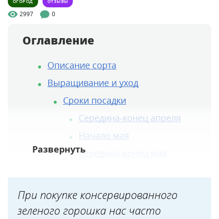
ОГОРОД
ОТЗЫВЫ
2997
0
Оглавление
Описание сорта
Выращивание и уход
Сроки посадки
Середина-конец апреля
Начало мая
Середина-конец мая
Выбор места
Подготовка почвы
При покупке консервированного
Посадка
зеленого горошка нас часто