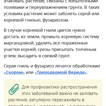
атаковать растение, связаны с избыточными
поливами и переувлажнением грунта. В таких
условиях растение может заболеть серой или
корневой гнилью, фузариозом.
В случае корневой гнили цветок нужно
достать из земли, промыть корневую систему
марганцовкой, удалить все пораженные
участки корней, срезы присыпать толченым
углем, высадить в свежий грунт.
Серая гниль и фузариоз лечатся обработками
«Скором»
или
«Триходермой Вериде»
.
Для профилактики распространения
этих заболеваний важно не заливать
растения, регулярно пересаживать в
свежий грунт, не размещать на сквозняках