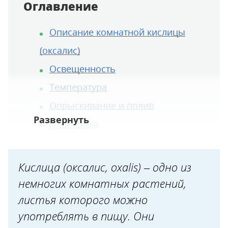
Оглавление
Описание комнатной кислицы
(оксалис)
Освещенность
Температура
Опрыскивание и полив
Подкормка
Период покоя
Пересадка
Кислица (оксалис, oxalis) – одно из
Цветение
немногих комнатных растений,
Обрезка
листья которого можно
употреблять в пищу. Они
Способы размножения кислицы