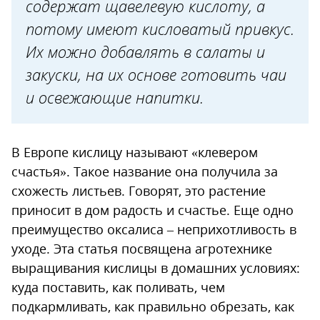
содержат щавелевую кислоту, а
Луковичками (клубнями)
потому имеют кисловатый привкус.
Деление корня
Их можно добавлять в салаты и
Семенами
закуски, на их основе готовить чаи
Черенками
и освежающие напитки.
Заболевания кислицы
Вредители
В Европе кислицу называют «клевером
счастья». Такое название она получила за
схожесть листьев. Говорят, это растение
приносит в дом радость и счастье. Еще одно
преимущество оксалиса – неприхотливость в
уходе. Эта статья посвящена агротехнике
выращивания кислицы в домашних условиях:
куда поставить, как поливать, чем
подкармливать, как правильно обрезать, как