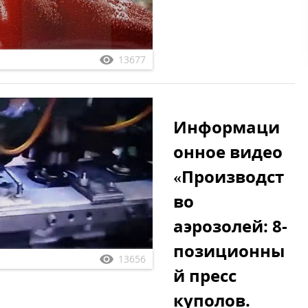
13677
Информаци
онное видео
«Производст
во
аэрозолей: 8-
позиционны
13656
й пресс
куполов.