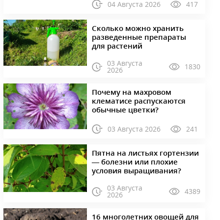
04 Августа 2026
417
Сколько можно хранить
разведенные препараты
для растений
03 Августа
1830
2026
Почему на махровом
клематисе распускаются
обычные цветки?
03 Августа 2026
241
Пятна на листьях гортензии
— болезни или плохие
условия выращивания?
03 Августа
4389
2026
16 многолетних овощей для