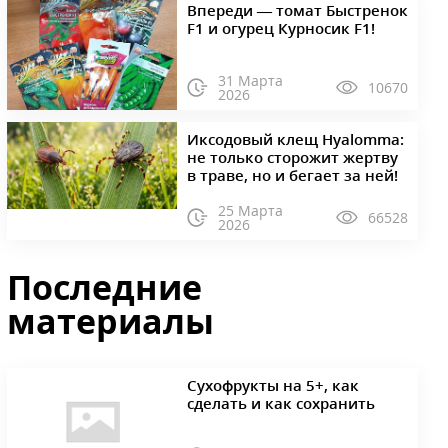
Впереди — томат Быстренок
F1 и огурец Курносик F1!
31 Марта
10670
2026
Иксодовый клещ Hyalomma:
не только сторожит жертву
в траве, но и бегает за ней!
25 Марта
66528
2026
Последние
материалы
Сухофрукты на 5+, как
сделать и как сохранить