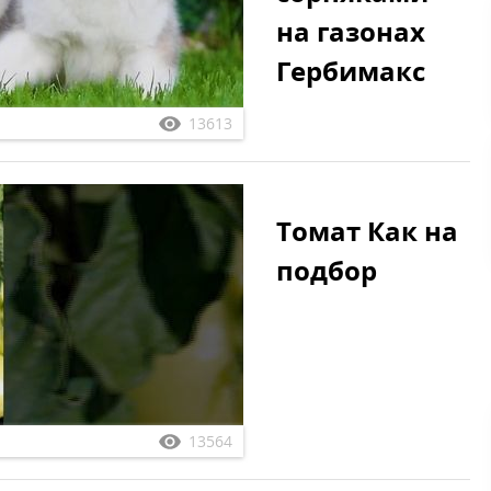
на газонах
Гербимакс
13613
Томат Как на
подбор
13564