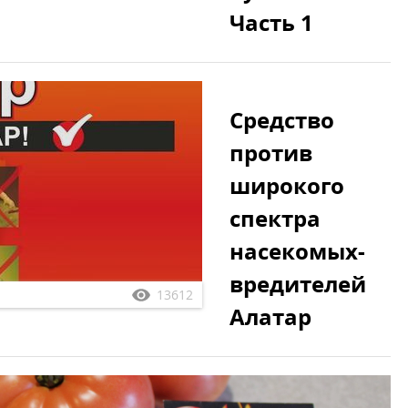
Часть 1
Средство
против
широкого
спектра
насекомых-
вредителей
13612
Алатар