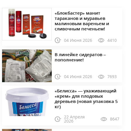
«Блокбастер» манит
тараканов и муравьев
малиновым вареньем и
сливочным печеньем!
04 Июня 2026
4410
В линейке сидератов –
пополнение!
04 Июня 2026
7693
«Белисса» — ухаживающий
«крем» для плодовых
деревьев (новая упаковка 5
кг)
22 Апреля
8647
2026