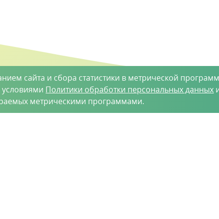
анием сайта и сбора статистики в метрической программ
с условиями
Политики обработки персональных данных
и
ираемых метрическими программами.
такты
-35-34
vh@vhoz.ru
рактер и ни при каких условиях не является публичной оферт
 является достоверной на момент публикации