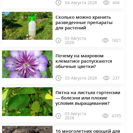
04 Августа 2026
406
Сколько можно хранить
разведенные препараты
для растений
03 Августа
1821
2026
Почему на махровом
клематисе распускаются
обычные цветки?
03 Августа 2026
237
Пятна на листьях гортензии
— болезни или плохие
условия выращивания?
03 Августа
4335
2026
16 многолетних овощей для