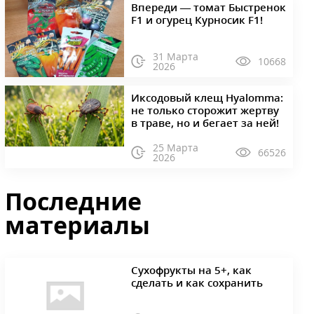
Впереди — томат Быстренок
F1 и огурец Курносик F1!
31 Марта
10668
2026
Иксодовый клещ Hyalomma:
не только сторожит жертву
в траве, но и бегает за ней!
25 Марта
66526
2026
Последние
материалы
Сухофрукты на 5+, как
сделать и как сохранить