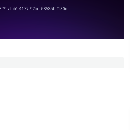
Огурец Бочковой F1, рекламный ролик