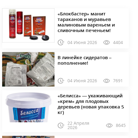
«Блокбастер» манит
тараканов и муравьев
малиновым вареньем и
сливочным печеньем!
04 Июня 2026
4404
В линейке сидератов –
пополнение!
04 Июня 2026
7691
«Белисса» — ухаживающий
«крем» для плодовых
деревьев (новая упаковка 5
кг)
22 Апреля
8645
2026