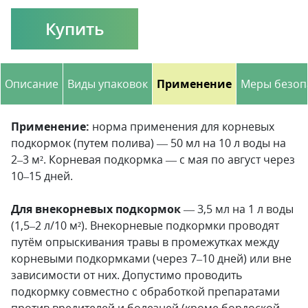
Купить
Описание
Виды упаковок
Применение
Меры безоп
Применение:
норма применения для корневых
под­кормок (путем полива) — 50 мл на 10 л воды на
2–3 м². Корневая подкормка — с мая по август через
10–15 дней.
Для внекорневых подкормок
— 3,5 мл на 1 л воды
(1,5–2 л/10 м²). Внекорневые подкормки проводят
путём опрыскивания травы в промежутках между
корневыми подкормками (через 7–10 дней) или вне
зависимости от них. До­пус­ти­мо проводить
подкормку совместно с об­ра­бот­кой пре­па­ратами