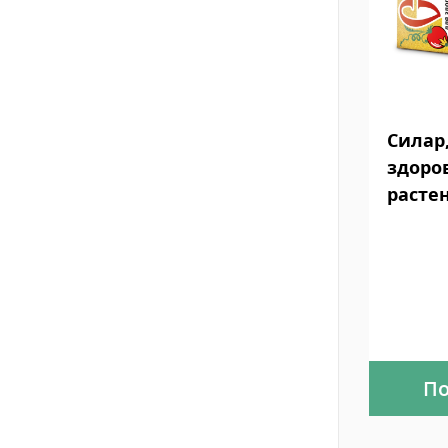
Силар
здоро
расте
По