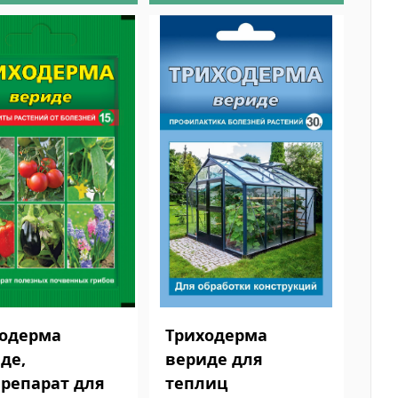
ходерма
Триходерма
де,
вериде для
репарат для
теплиц