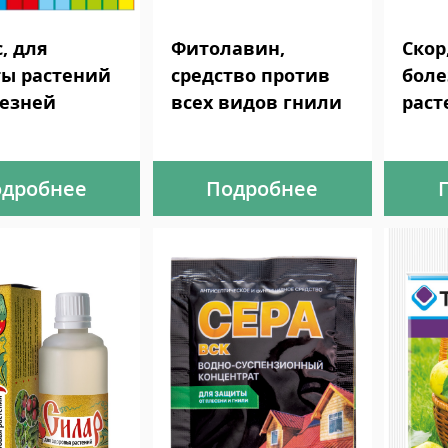
, для
Фитолавин,
Скор
ы растений
средство против
бол
лезней
всех видов гнили
раст
дробнее
Подробнее