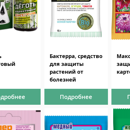
ь
Бактерра, средство
Макс
товый
для защиты
защи
растений от
карт
болезней
дробнее
Подробнее