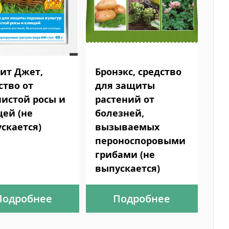
ит Джет,
Бронэкс, средство
ство от
для защиты
истой росы и
растений от
ей (не
болезней,
скается)
вызываемых
пероноспоровыми
грибами (не
выпускается)
Подробнее
Подробнее