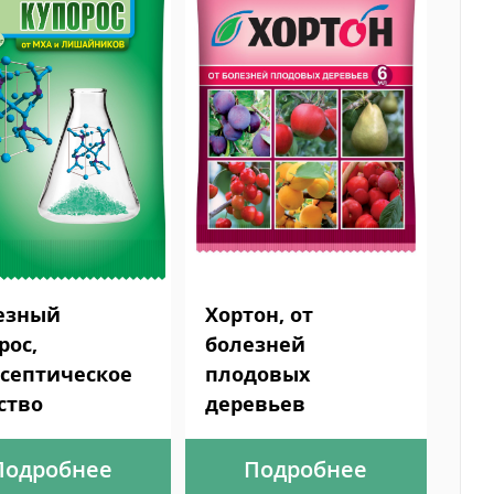
езный
Хортон, от
рос,
болезней
септическое
плодовых
ство
деревьев
Подробнее
Подробнее