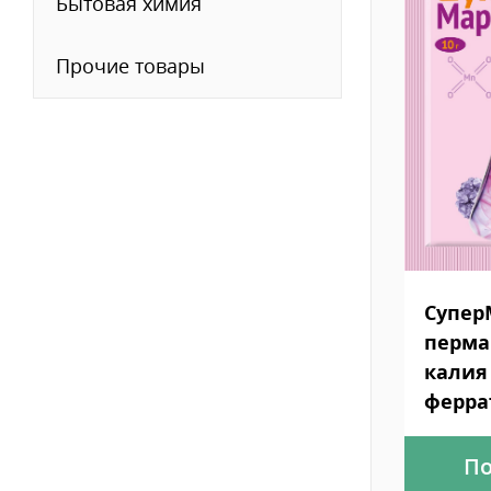
Бытовая химия
Прочие товары
Супер
перма
калия 
ферра
По