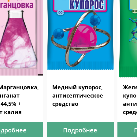
Марганцовка,
Медный купорос,
Жел
нганат
антисептическое
купо
44,5% +
средство
анти
т калия
сред
дробнее
Подробнее