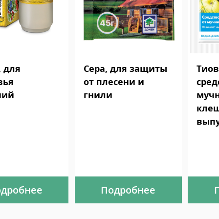
, для
Сера, для защиты
Тиов
вья
от плесени и
сред
ний
гнили
мучн
клещ
выпу
дробнее
Подробнее