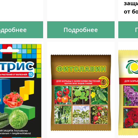
защи
от б
дробнее
Подробнее