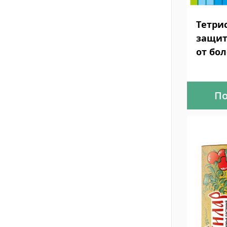
Тетрис
защит
от бо
По