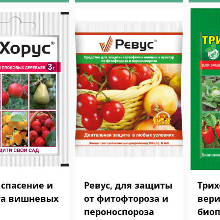
 спасение и
Ревус, для защиты
Три
а вишневых
от фитофтороза и
вери
пероноспороза
биоп