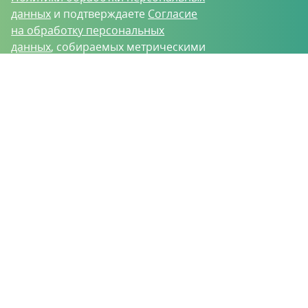
данных
и подтверждаете
Согласие
на обработку персональных
данных
, собираемых метрическими
программами.
О проекте
Вакансии
Контрактное производство
Контакты
Нижний Новгород, Базовый проезд, д. 9
8 (831) 221-35-34
vh@vhoz.ru
ООО «Ваше хозяйство» © 2019-2026
Настоящий портал носит исключительно информационный характер и ни
при каких условиях не является публичной офертой, определяемой
положениями статьи 437 (2) Гражданского кодекса Российской Федерации.
Информация является достоверной на момент публикации
Положение об обработке персональных данных
Пользовательское соглашение