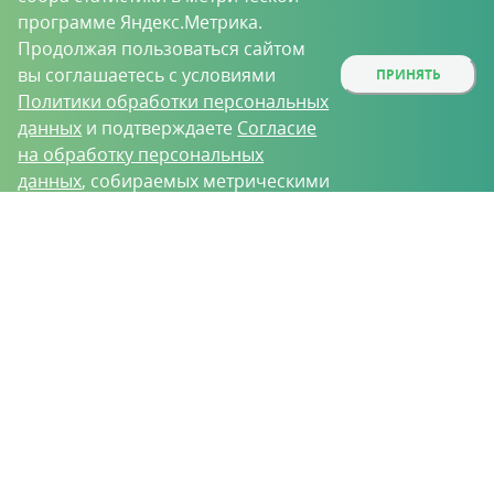
программе Яндекс.Метрика.
Продолжая пользоваться сайтом
вы соглашаетесь с условиями
ПРИНЯТЬ
Политики обработки персональных
данных
и подтверждаете
Согласие
на обработку персональных
данных
, собираемых метрическими
программами.
О проекте
Вакансии
Контрактное производство
Контакты
Нижний Новгород, Базовый проезд, д. 9
8 (831) 221-35-34
vh@vhoz.ru
ООО «Ваше хозяйство» © 2019-2026
Настоящий портал носит исключительно информационный характер и ни
при каких условиях не является публичной офертой, определяемой
положениями статьи 437 (2) Гражданского кодекса Российской Федерации.