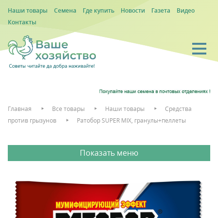
Наши товары
Семена
Где купить
Новости
Газета
Видео
Контакты
Главная
Все товары
Наши товары
Средства
против грызунов
Ратобор SUPER MIX, гранулы+пеллеты