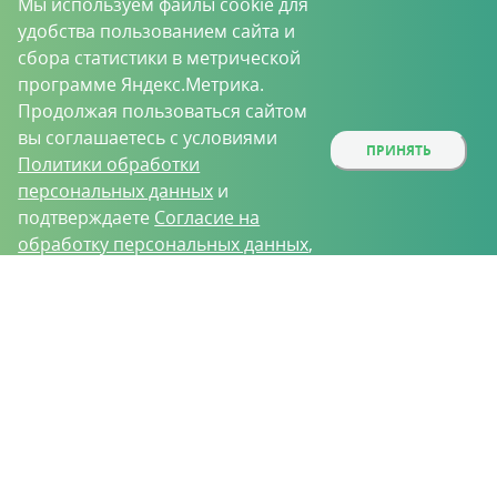
Мы используем файлы cookie для
удобства пользованием сайта и
сбора статистики в метрической
программе Яндекс.Метрика.
Продолжая пользоваться сайтом
вы соглашаетесь с условиями
ПРИНЯТЬ
Политики обработки
персональных данных
и
подтверждаете
Согласие на
обработку персональных данных
,
собираемых метрическими
О проекте
Вакансии
Контрактное производство
программами.
Контакты
Нижний Новгород, Базовый проезд, д. 9
8 (831) 221-35-34
vh@vhoz.ru