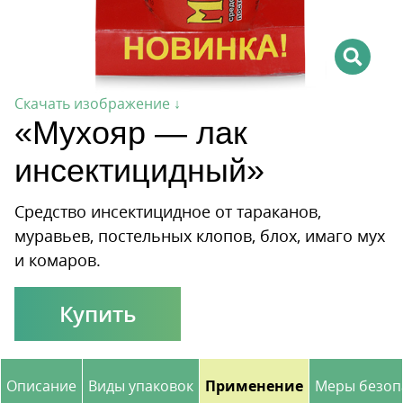
Скачать изображение ↓
«Мухояр — лак
инсектицидный»
Cредство инсектицидное от тараканов,
муравьев, постельных клопов, блох, имаго мух
и комаров.
Купить
Описание
Виды упаковок
Применение
Меры безоп