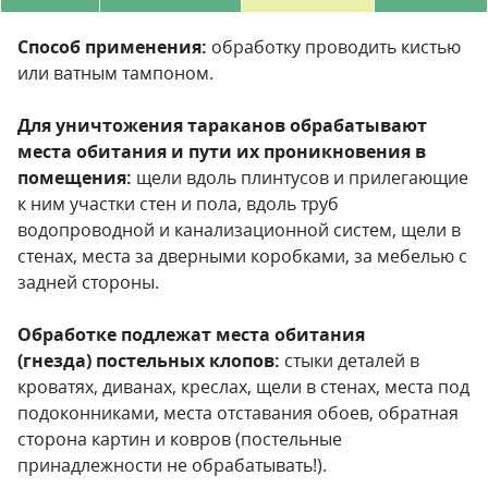
Способ применения:
обработку про­водить кистью
или ватным тампоном.
Для уничтожения тараканов обрабатывают
места обитания и пути их проникновения в
помещения:
щели вдоль плинтусов и прилегающие
к ним участ­ки стен и пола, вдоль труб
водопроводной и канализационной систем, ще­ли в
стенах, места за дверными ко­роб­ками, за мебелью с
зад­ней стороны.
Обработке подлежат места обитания
(гнезда) пос­тельных клопов:
стыки деталей в
кроватях, диванах, креслах, щели в стенах, места под
подоконниками, места отс­та­ва­ния обоев, обратная
сторона картин и ковров (постельные
принадлежности не обрабатывать!).