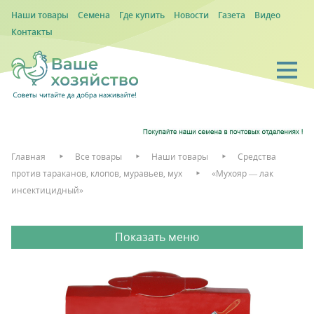
Наши товары
Семена
Где купить
Новости
Газета
Видео
Контакты
Главная
Все товары
Наши товары
Средства
против тараканов, клопов, муравьев, мух
«Мухояр — лак
инсектицидный»