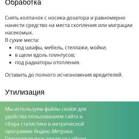
Обработка
Снять колпачок с носика-дозатора и равномерно
нанести средство на места скопления или миграции
насекомых.
В сухие места:
под шкафы, мебель, стеллажи, мойки;
в щели вдоль плинтусов;
под радиаторы отопления.
Оставить до полного исчезновения вредителей.
Утилизация
Повторную обработку проводить по мере
Мы используем файлы cookie для
необходимости.
удобства пользованием сайта и
Места, загрязненные средством, обработать любым
сбора статистики в метрической
моющим средством, затем промыть чистой водой.
программе Яндекс.Метрика.
Продолжая пользоваться сайтом