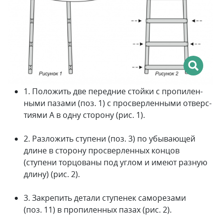
1. Положить две передние стойки с про­пи­лен­
ными пазами (поз. 1) с просверленными ­от­верс­
тиями A в одну сторону (рис. 1).
2. Разложить ступени (поз. 3) по убы­ва­­ю­щей
длине в сторону просверленных концов
(ступени торцованы под углом и имеют разную
длину) (рис. 2).
3. Закрепить детали ступенек саморезами
(поз. 11) в пропиленных пазах (рис. 2).