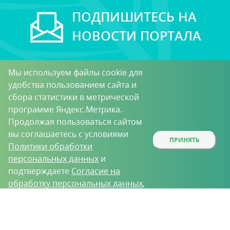
ПОДПИШИТЕСЬ НА
НОВОСТИ ПОРТАЛА
Мы используем файлы cookie для
удобства пользованием сайта и
сбора статистики в метрической
программе Яндекс.Метрика.
Продолжая пользоваться сайтом
Подписаться
вы соглашаетесь с условиями
ПРИНЯТЬ
Политики обработки
персональных данных
и
Принимаю условия
Пользовательского соглашения
в целях получения рассылки
подтверждаете
Согласие на
обработку персональных данных
,
собираемых метрическими
программами.
О проекте
Вакансии
Контрактное производство
Контакты