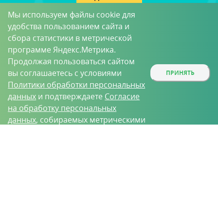
Мы используем файлы cookie для
Принимаю условия
Пользовательского соглашения
удобства пользованием сайта и
в целях получения рассылки
сбора статистики в метрической
программе Яндекс.Метрика.
Продолжая пользоваться сайтом
вы соглашаетесь с условиями
ПРИНЯТЬ
Политики обработки персональных
данных
и подтверждаете
Согласие
на обработку персональных
данных
, собираемых метрическими
программами.
О проекте
Вакансии
Контрактное производство
Контакты
Нижний Новгород, Базовый проезд, д. 9
8 (831) 221-35-34
vh@vhoz.ru