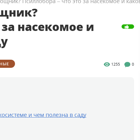
щник? Псиллобора – что это за насекомое и каков
ощник?
 за насекомое и
ду
НЫЕ
1255
0
косистеме и чем полезна в саду