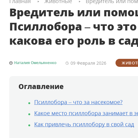
Главная
Животные
Вредитель или помо
Вредитель или пом
Псиллобора – что это
какова его роль в са
09 Февраля
2026
Наталия Омельяненко
ЖИВОТ
Оглавление
Псиллобора – что за насекомое?
Какое место псиллобора занимает в э
Как привлечь псиллобору в свой сад