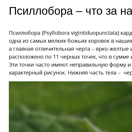
Псиллобора – что за н
Псиллобора (Psyllobora vigintiduopunctata) ка
одна из самых мелких божьих коровок в наших 
а главная отличительная черта – ярко-желты
расположено по 11 черных точек, что в сумме 
Эти точки часто имеют неправильную форму и 
характерный рисунок. Нижняя часть тела – че