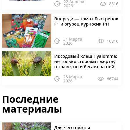
22 Апреля
8816
2026
Впереди — томат Быстренок
F1 и огурец Курносик F1!
31 Марта
10816
2026
Иксодовый клещ Hyalomma:
не только сторожит жертву
в траве, но и бегает за ней!
25 Марта
66744
2026
Последние
материалы
Для чего нужны