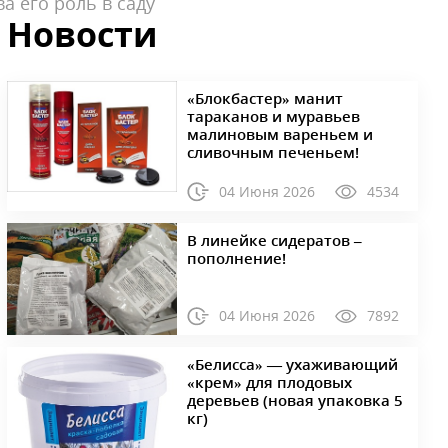
а его роль в саду
Новости
«Блокбастер» манит
тараканов и муравьев
малиновым вареньем и
сливочным печеньем!
04 Июня 2026
4534
В линейке сидератов –
пополнение!
04 Июня 2026
7892
«Белисса» — ухаживающий
«крем» для плодовых
деревьев (новая упаковка 5
кг)