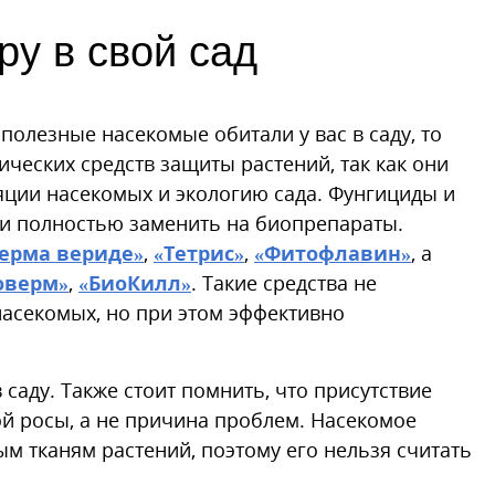
ру в свой сад
 полезные насекомые обитали у вас в саду, то
еских средств защиты растений, так как они
яции насекомых и экологию сада. Фунгициды и
ли полностью заменить на биопрепараты.
ерма вериде»
,
«Тетрис»
,
«Фитофлавин»
, а
оверм»
,
«БиоКилл»
. Такие средства не
насекомых, но при этом эффективно
саду. Также стоит помнить, что присутствие
й росы, а не причина проблем. Насекомое
м тканям растений, поэтому его нельзя считать