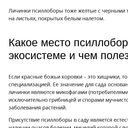
Личинки псиллоборы тоже желтые с черными 
на листьях, покрытых белым налетом.
Какое место псиллобор
экосистеме и чем полез
Если красные божьи коровки – это хищники, то
специализацией. Ее значение для сада основа
личинки являются микофагами (потребителями 
исключительно грибницей и спорами мучнисто
заболевания растений.
Присутствие псиллоборы в саду является ест
наличии очагов болезни, мицелий которой сл