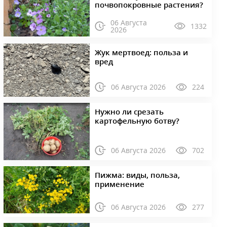
почвопокровные растения?
06 Августа
1332
2026
Жук мертвоед: польза и
вред
06 Августа 2026
224
Нужно ли срезать
картофельную ботву?
06 Августа 2026
702
Пижма: виды, польза,
применение
06 Августа 2026
277