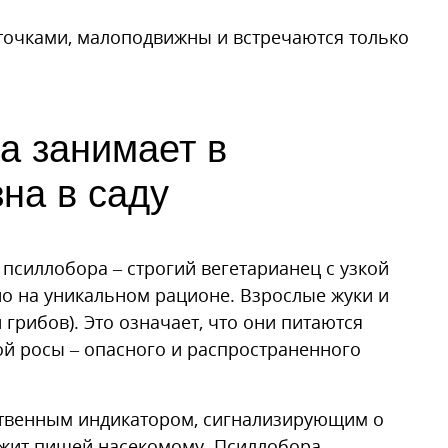
точками, малоподвижны и встречаются только
а занимает в
на в саду
 псиллобора – строгий вегетарианец с узкой
но на уникальном рационе. Взрослые жуки и
грибов). Это означает, что они питаются
й росы – опасного и распространенного
ественным индикатором, сигнализирующим о
ужит пищей насекомому. Псиллобора