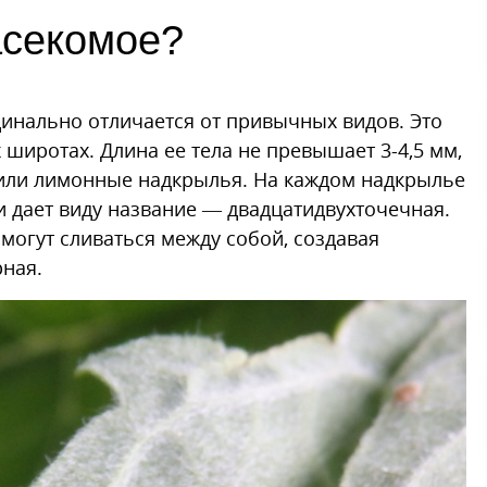
асекомое?
рдинально отличается от привычных видов. Это
широтах. Длина ее тела не превышает 3-4,5 мм,
е или лимонные надкрылья. На каждом надкрылье
и дает виду название — двадцатидвухточечная.
могут сливаться между собой, создавая
рная.