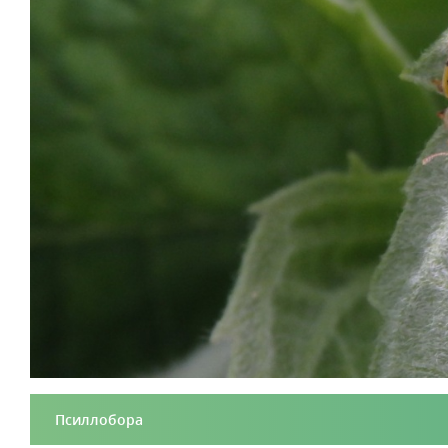
Псиллобора