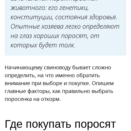
животного: его генетики,
Хвост
конституции, состояния здоровья.
Активность
Опытные хозяева легко определяют
Уход за поросенком после
на глаз хороших поросят, от
покупки
которых будет толк.
Перевозка
Загон
Начинающему свиноводу бывает сложно
Рацион
определить, на что именно обратить
внимание при выборе и покупке. Опишем
главные факторы, как правильно выбрать
поросенка на откорм.
Где покупать поросят