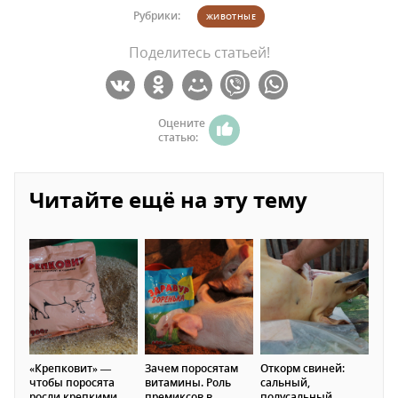
Рубрики:
ЖИВОТНЫЕ
Поделитесь статьей!
Оцените
статью:
Читайте ещё на эту тему
«Крепковит» —
Зачем поросятам
Откорм свиней:
чтобы поросята
витамины. Роль
сальный,
росли крепкими
премиксов в
полусальный,