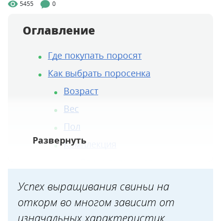
5455
0
Оглавление
Где покупать поросят
Как выбрать поросенка
Возраст
Вес
Пол
Комплекция
Длина тела и ног
Форма спины и живота
Успех выращивания свиньи на
Круп
откорм во многом зависит от
Прикус
изначальных характеристик