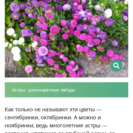
Цинния
Хризантема
На своем опыте
Астры - разноцветные звёзды
Как только не называют эти цветы —
сентябринки, октябринки. А можно и
ноябринки, ведь многолетние астры —