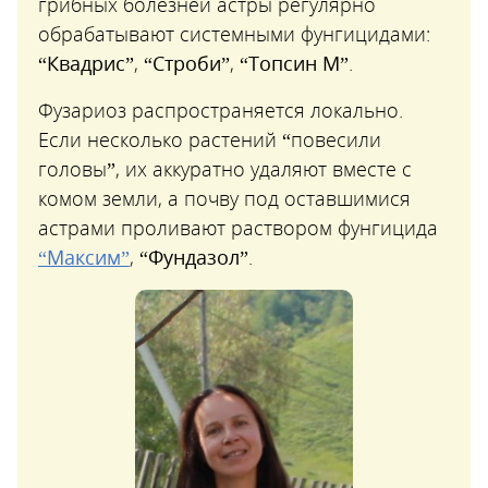
грибных болезней астры регулярно
обрабатывают системными фунгицидами:
“Квадрис”
,
“Строби”
,
“Топсин М”
.
Фузариоз распространяется локально.
Если несколько растений “повесили
головы”, их аккуратно удаляют вместе с
комом земли, а почву под оставшимися
астрами проливают раствором фунгицида
“Максим”
,
“Фундазол”
.