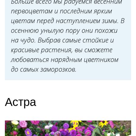
Больше всего мы радуемся весенним
Гелениум
первоцветам и последним ярким
Георгина
цветам перед наступлением зимы. В
осеннюю унылую пору они похожи
Гортензия метельчатая
на чудо. Выбрав самые стойкие и
Золотарник
красивые растения, вы сможете
Канна
любоваться нарядным цветником
Капуста декоративная
до самых заморозков.
Монтбреция
Настурция
Петуния
Астра
Рудбекия
Физалис декоративный
Флоксы