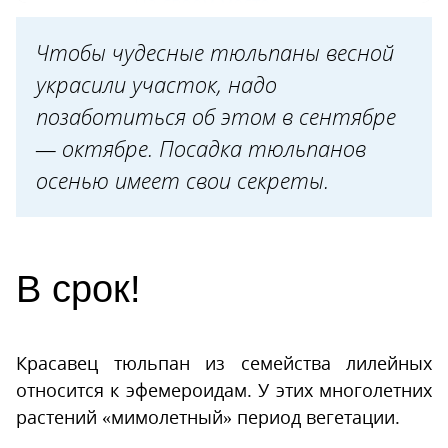
На своем месте
Почва: самое то
Чтобы чудесные тюльпаны весной
Посадка с особинкой
украсили участок, надо
Не по стандарту
позаботиться об этом в сентябре
— октябре. Посадка тюльпанов
Контейнерный способ
осенью имеет свои секреты.
Способ «Лазанья»
В целости-сохранности
Комментарий эксперта от
В срок!
03.04.2025
Совет да уход
Красавец тюльпан из семейства лилейных
Такие разные тюльпаны
относится к эфемероидам. У этих многолетних
Ботанические гибриды
растений «мимолетный» период вегетации.
Бахромчатые