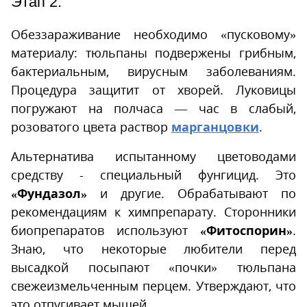
Этап 2.
Обеззараживание необходимо «пусковому»
материалу: тюльпаны подвержены грибным,
бактериальным, вирусным заболеваниям.
Процедура защитит от хворей. Луковицы
погружают на полчаса — час в слабый,
розоватого цвета раствор
марганцовки
.
Альтернатива испытанному цветоводами
средству - специальный фунгицид. Это
«Фундазол»
и другие. Обрабатывают по
рекомендациям к химпрепарату. Сторонники
биопрепаратов используют
«Фитоспорин»
.
Знаю, что некоторые любители перед
высадкой посыпают «почки» тюльпана
свежеизмельченным перцем. Утверждают, что
это отпугивает мышей.