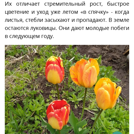
Их отличает стремительный рост, быстрое
Махровые ранние
цветение и уход уже летом «в спячку» - когда
Махровые поздние
листья, стебли засыхают и пропадают. В земле
остаются луковицы. Они дают молодые побеги
Лилиецветные
в следующем году.
Многоцветковые
Попугайные