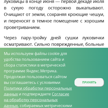
луковицы в конце июня — первой декаде июля
в сухую погоду осторожно выкапывают.
Очищают от земли, сохраняя кроющие чешуи,
и переносят в темное помещение с хорошим
проветриванием.
Через пару-тройку дней сушки луковички
осматривают. Сильно поврежденные, больные
выбрасывают. Небольшие повреждения
Мы используем файлы cookie для
посыпают золой, обрабатывают фунгицидами.
удобства пользованием сайта и
Посадочный материал сортируют и
сбора статистики в метрической
отправляют на хранение.
программе Яндекс.Метрика.
Продолжая пользоваться сайтом
Хранят луковицы в открытых ящиках. Лучше
вы соглашаетесь с условиями
ПРИНЯТЬ
всего в один ряд. Если размещают в 1-2 слоя,
Политики обработки персональных
то перекладывают бумагой. Важно хранить
данных
и подтверждаете
Согласие
на обработку персональных
зародыши в определенных условиях.
данных
, собираемых метрическими